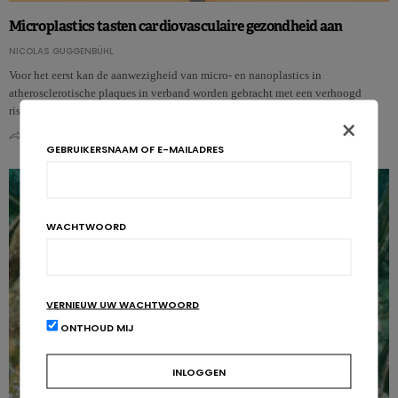
Microplastics tasten cardiovasculaire gezondheid aan
NICOLAS GUGGENBÜHL
Voor het eerst kan de aanwezigheid van micro- en nanoplastics in
atherosclerotische plaques in verband worden gebracht met een verhoogd
risico op hart- en v…
×
0
0
GEBRUIKERSNAAM OF E-MAILADRES
WACHTWOORD
VERNIEUW UW WACHTWOORD
ONTHOUD MIJ