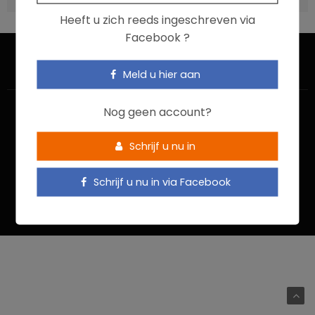
Heeft u zich reeds ingeschreven via
Facebook ?
Meld u hier aan
Nog geen account?
Schrijf u nu in
HOME
CONTACTEER ONS
GEBRUIKSVOORWAARDEN
Schrijf u nu in via Facebook
PRIVACYBELEID
Food In Action © 2022