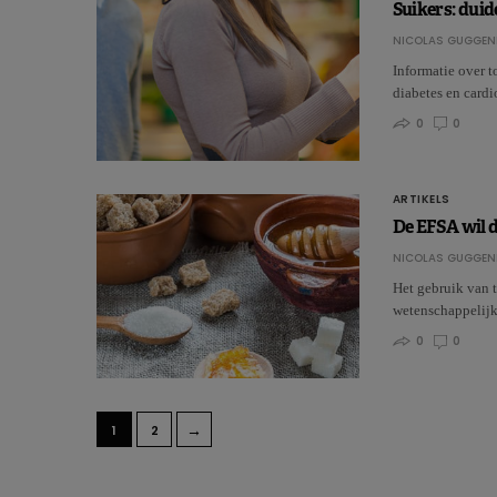
Suikers: duid
NICOLAS GUGGEN
Informatie over 
diabetes en card
0
0
ARTIKELS
De EFSA wil d
NICOLAS GUGGEN
Het gebruik van 
wetenschappelijk
0
0
→
1
2