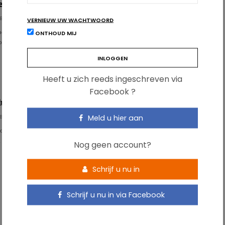
elijkere info op het etiket kan levens redden
BÜHL
VERNIEUW UW WACHTWOORD
toegevoegde suikers op etiketten van voedingsmiddelen kan het risico op
ONTHOUD MIJ
iovasculaire aandoeningen verlagen. Ook het kostenpl…
Heeft u zich reeds ingeschreven via
Facebook ?
uidelijkheid over toegevoegde suikers
Meld u hier aan
BÜHL
toegevoegde suikers staat zwaar onder druk. De EFSA wil een
 gestoelde grenswaarde vastleggen en…
Nog geen account?
Schrijf u nu in
Schrijf u nu in via Facebook