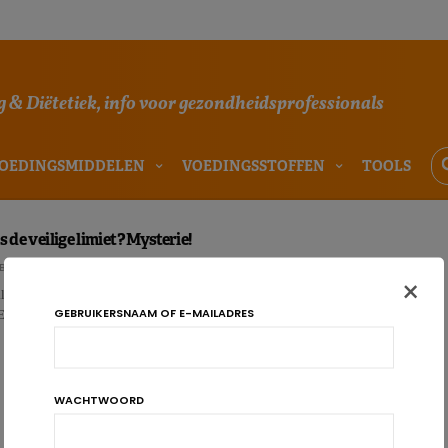
 & Diëtetiek, info voor gezondheidsprofessionals
OEDINGSMIDDELEN
VOEDINGSSTOFFEN
TOOLS
s de veilige limiet? Mysterie!
BÜHL
×
le hoeveelheid suikers die je kunt consumeren zonder gevaar voor de
GEBRUIKERSNAAM OF E-MAILADRES
uropese Autoriteit voor Voedselveiligheid (EFSA) heeft g…
WACHTWOORD