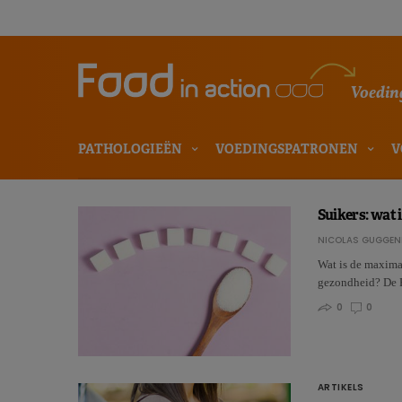
Voeding
PATHOLOGIEËN
VOEDINGSPATRONEN
V
Suikers: wat i
NICOLAS GUGGEN
Wat is de maxima
gezondheid? De E
0
0
ARTIKELS