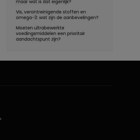
maar wat is dat eigenlijk?
Vis, verontreinigende stoffen en
omega-3: wat zijn de aanbevelingen?
Moeten ultrabewerkte
voedingsmiddelen een prioritair
aandachtspunt zijn?
D