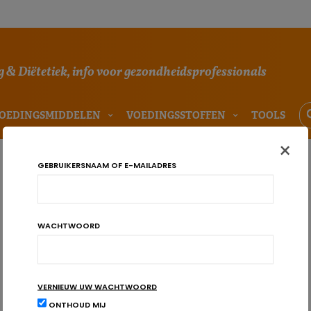
 & Diëtetiek, info voor gezondheidsprofessionals
OEDINGSMIDDELEN
VOEDINGSSTOFFEN
TOOLS
×
GEBRUIKERSNAAM OF E-MAILADRES
WACHTWOORD
VERNIEUW UW WACHTWOORD
ONTHOUD MIJ