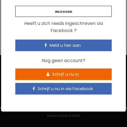
Heeft u zich reeds ingeschreven via
Facebook ?
Meld u hier aan
Nog geen account?
Schrijf u nu in
Schrijf u nu in via Facebook
HOME
CONTACTEER ONS
GEBRUIKSVOORWAARDEN
PRIVACYBELEI
Food In Action © 2022