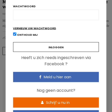
Magnesium lijkt de plotse cardiale mortaliteit bij vrouwen te
WACHTWOORD
verlagen
NICOLAS GUGGENBÜHL
Magnesium is gekend om zijn antiarythmische effecten, maar tot op heden was
zijn beschermende rol ten aanzien van het plotse cardiale risico niet voldoende
VERNIEUW UW WACHTWOORD
…
ONTHOUD MIJ
0
0
…
←
1
19
20
21
Heeft u zich reeds ingeschreven via
Facebook ?
LATEST POSTS
Meld u hier aan
Nog geen account?
Schrijf u nu in