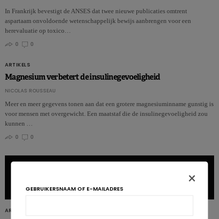
In Frankrijk bevestigt de ANSES dat twee nieuwe publicaties omtrent
aspartaam onvoldoende wetenschappelijk bewijs aanbrengen voor een
herevaluatie op toxico…
0
0
ARTIKELS
Magnesium verbetert de insulinegevoeligheid
NICOLAS ROUSSEAU
Meer en meer gegevens tonen aan dat een grotere magnesiuminname gunstig is
voor mensen met overgewicht. Een maatstaf die de insulinegevoeligheid zou
kunnen …
0
0
×
GEBRUIKERSNAAM OF E-MAILADRES
ARTIKELS