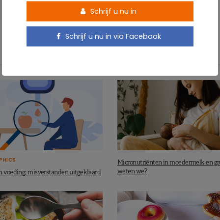
Schrijf u nu in
Schrijf u nu in via Facebook
PHICS
Micronutriënten in moedermelk en gr
weten we?
n voeding: misverstanden uitgeklaard