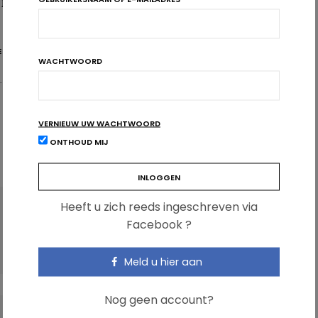
ar;13(3):281-4. doi: 10.1111/j.1463-1326.2010.01332.x.
E
SUPPLEMENTATIE
WACHTWOORD
VERNIEUW UW WACHTWOORD
ONTHOUD MIJ
Heeft u zich reeds ingeschreven via
VOLGENDE ARTIKEL
Facebook ?
Amper 4 Belgen op 10 kennen de seizoenen
van groenten en fruit
Meld u hier aan
Nog geen account?