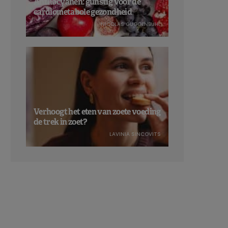
Anthocyanen: gunstig voor de
cardiometabole gezondheid
NICOLAS GUGGENBÜHL
Verhoogt het eten van zoete voeding
de trek in zoet?
LAVINIA SINCOVITS