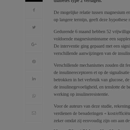
diabetes type 2 verlagen.
De mogelijke relatie tussen magnesium en
op langere termijn, geeft deze hypothese 
Gedurende 6 maand hebben 52 vrijwilliger
voldoende magnesiuminname een supplem
De interventie ging gepaard met een signi
verschillende aanwijzingen van de insulin
Verschillende mechanismes zouden dit fe
de insulinereceptoren et op de signalisati
betrokken in het verbruik van glucose, d
de insulinegevoeligheid, en tenslotte de 
werking op insulineresistentie.
Voor de auteurs van deze studie, rekening
verdienen de benaderingen « kost/efficië
zeker omdat zij eenvoudig zijn om aan de