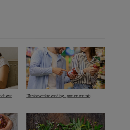
oei: wat
Ultrabewerkte voeding – pro’s en contra’s