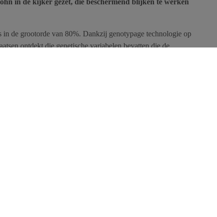
rohn in de kijker gezet, die beschermend blijken te werken
is in de grootorde van 80%. Dankzij genotypage technologie op
atsen ontdekt die genetische variabelen bevatten die de
oeden. Ontwikkeling van nieuwe medicatie op basis van deze
ersiteit van Luik heeft deelgenomen aan het op punt stellen
 van de ziekte van Crohn. Deze zouden een meer beschermende
isicofactor.
aties verlagen de receptor-activiteit van IL23, een hormoon
 immunitair systeem. Dit suggereert dat de ziekte van Crohn,
 overdreven immuunreactie tegen de bacteriële darmflora.
e onderzoeken om meer in detail te begrijpen waarom niet
de ziekten, zoals de ziekte van Crohn.
etics, publié en Advance Online Publication 12/12/2010