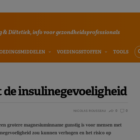
 & Diëtetiek, info voor gezondheidsprofessionals
OEDINGSMIDDELEN
VOEDINGSSTOFFEN
TOOLS
de insulinegevoeligheid
NICOLAS ROUSSEAU
0
0
een grotere magnesiuminname gunstig is voor mensen met
inegevoeligheid zou kunnen verhogen en het risico op