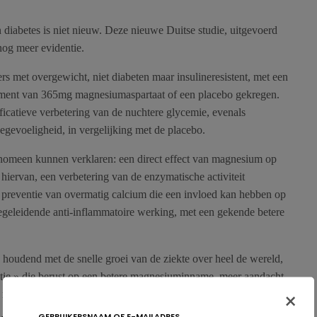
 diabetes is niet nieuw. Deze nieuwe Duitse studie, uitgevoerd
nog meer evidentie.
s met overgewicht, niet diabeten maar insulineresistent, met een
ent van 365mg magnesiumaspartaat of een placebo gekregen.
ficatieve verbetering van de nuchtere glycemie, evenals
egevoeligheid, in vergelijking met de placebo.
nomeen kunnen verklaren: een direct effect van magnesium op
e hiervan, een verbetering van de enzymatische activiteit
e preventie van overmatig calcium die een invloed kan hebben op
begeleidende anti-inflammatoire werking, met een gekende betere
 houdend met de snelle groei van de ziekte over heel de wereld,
ntie » die berust op een betere magnesiuminname, meer aandacht,
×
 man te brengen.
GEBRUIKERSNAAM OF E-MAILADRES