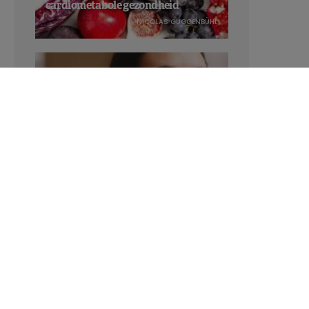
cardiometabole gezondheid
NICOLAS GUGGENBÜHL
Verhoogt het eten van zoete voeding
de trek in zoet?
LAVINIA SINCOVITS