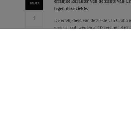
erfelijke karakter van de ziekte van C
SHARES
tegen deze ziekte.
De erfelijkheid van de ziekte van Crohn 
grote schaal, werden al 100 genomieke pla
voorbeschiktheid van deze ziekte beïnvl
resultaten is momenteel aan de gang.
Het team van GIGA Recherche van de Univ
van supplementaire zeldzame variabelen
rol spelen tegen de ziekte dan een rol als r
Meer bepaald, de nieuwe waargenomen mut
dat een rol speelt in de activatie van het
gedeeltelijk ten minste, resulteert in een
Andere hypotheses blijven voortaan nog t
iedereen gelijk is ten opzichte van bepaal
Bron: Yukihide Momozawa et al. Nature Gen
(doi:10.1038/ng.733).