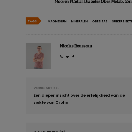
Mooren FC et al. Diabetes Obes Metab. 2011 M
TAGS
MAGNESIUM
MINERALEN
OBESITAS
SUIKERZIEKT
Nicolas Rousseau
VORIG ARTIKEL
Een dieper inzicht over de erfelijkheid van de
ziekte van Crohn