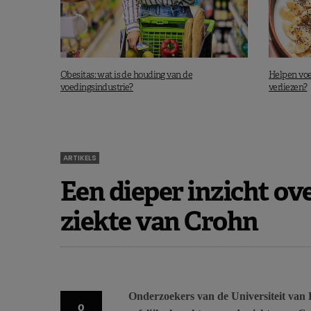
Obesitas: wat is de houding van de
Helpen voe
voedingsindustrie?
verliezen?
ARTIKELS
Een dieper inzicht ove
ziekte van Crohn
Onderzoekers van de Universiteit van 
0