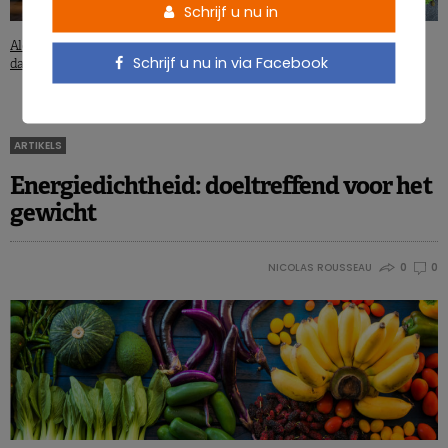
Schrijf u nu in
Alcohol en angst: speelt het
Fingerfood in de strijd tegen
Schrijf u nu in via Facebook
darmmicrobioom een rol?
ondervoeding?
ARTIKELS
Energiedichtheid: doeltreffend voor het
gewicht
NICOLAS ROUSSEAU
0
0