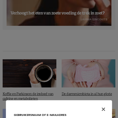
Verhoogt het eten van zoete voeding de trek in zoet?
LAVINIA SINCOVITS
Koffie en Parkinson: de invloed van
De darmmicrobiota in al hun glorie
cafeïne en metabolieten
×
GEBRUIKERSNAAM OF E-MAILADRES