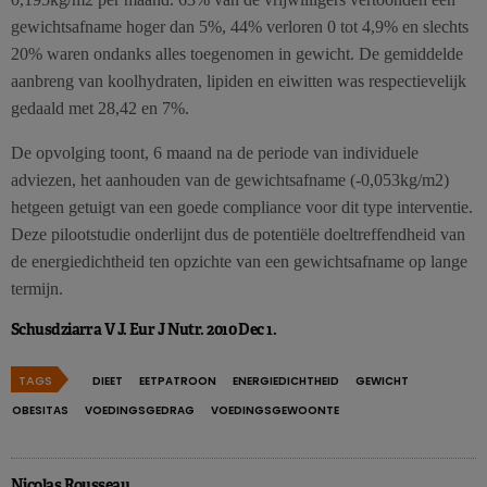
gewichtsafname hoger dan 5%, 44% verloren 0 tot 4,9% en slechts
20% waren ondanks alles toegenomen in gewicht. De gemiddelde
aanbreng van koolhydraten, lipiden en eiwitten was respectievelijk
gedaald met 28,42 en 7%.
De opvolging toont, 6 maand na de periode van individuele
adviezen, het aanhouden van de gewichtsafname (-0,053kg/m2)
hetgeen getuigt van een goede compliance voor dit type interventie.
Deze pilootstudie onderlijnt dus de potentiële doeltreffendheid van
de energiedichtheid ten opzichte van een gewichtsafname op lange
termijn.
Schusdziarra V J. Eur J Nutr. 2010 Dec 1.
TAGS
DIEET
EETPATROON
ENERGIEDICHTHEID
GEWICHT
OBESITAS
VOEDINGSGEDRAG
VOEDINGSGEWOONTE
Nicolas Rousseau