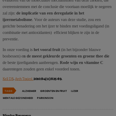
evalueren van de moleculaire mechanismen van deze ziekten, die
overeenstemmen met de conclusie die voortaan moeilijk te negeren
zal zijn:
de implicatie van een deregulatie in het
ijzermetabolisme
. Voor de auteurs van deze studie, zou een
gerichte benadering om het ijzer te binden met voedingsligand (in
combinatie met antioxidanten) efficient blijken te zijn in de
preventie.
In onze voeding is
het vooral fruit
(in het bijzonder blauwe
bosbessen) e
n de meest gekleurde groenten en groene thee die
de beste ijzerliganden aanbrengen.
Rode wijn en vitamine C
daarentegen zouden geen enkel voordeel tonen.
.
2010;84(11):825-89.
Kell DB
Arch Toxicol.
TAGS
ALZHEIMER
GROENTEN EN FRUIT
IJZER
MENTALE GEZONDHEID
PARKINSON
Nicolas Rousseau