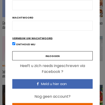
WACHTWOORD
De hersen-darm-as en de
Mentale gezondheid: het geheim van
darmmicrobiota in beeld
een mediterrane voeding
VERNIEUW UW WACHTWOORD
ONTHOUD MIJ
Heeft u zich reeds ingeschreven via
NUTRIGRAPHICS
Voeding en mentale gezondheid
Facebook ?
Welke voeding voor de mentale
gezondheid?
Meld u hier aan
Nog geen account?