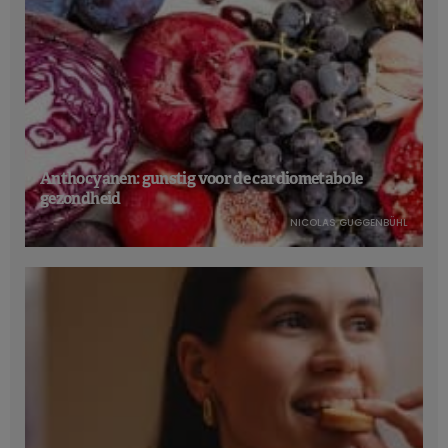
Anthocyanen: gunstig voor de cardiometabole
gezondheid
NICOLAS GUGGENBÜHL