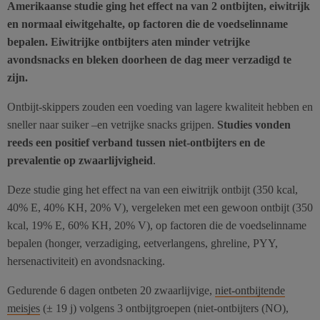
Amerikaanse studie ging het effect na van 2 ontbijten, eiwitrijk
en normaal eiwitgehalte, op factoren die de voedselinname
bepalen. Eiwitrijke ontbijters aten minder vetrijke
avondsnacks en bleken doorheen de dag meer verzadigd te
zijn.
Ontbijt-skippers zouden een voeding van lagere kwaliteit hebben en
sneller naar suiker –en vetrijke snacks grijpen.
Studies vonden
reeds een positief verband tussen niet-ontbijters en de
prevalentie op zwaarlijvigheid
.
Deze studie ging het effect na van een eiwitrijk ontbijt (350 kcal,
40% E, 40% KH, 20% V), vergeleken met een gewoon ontbijt (350
kcal, 19% E, 60% KH, 20% V), op factoren die de voedselinname
bepalen (honger, verzadiging, eetverlangens, ghreline, PYY,
hersenactiviteit) en avondsnacking.
Gedurende 6 dagen ontbeten 20 zwaarlijvige,
niet-ontbijtende
meisjes
(± 19 j) volgens 3 ontbijtgroepen (niet-ontbijters (NO),