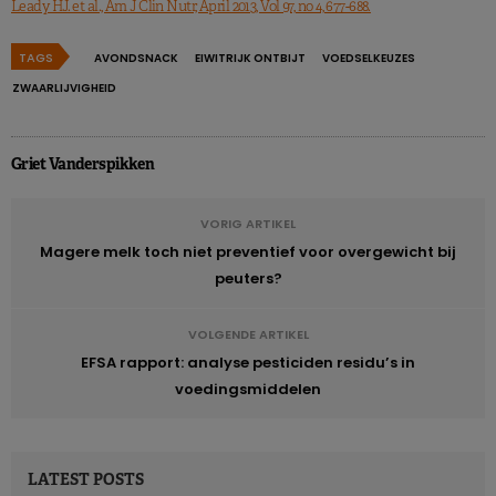
Leady HJ. et al., Am J Clin Nutr, April 2013, Vol 97, no 4, 677-688.
TAGS
AVONDSNACK
EIWITRIJK ONTBIJT
VOEDSELKEUZES
ZWAARLIJVIGHEID
Griet Vanderspikken
VORIG ARTIKEL
Magere melk toch niet preventief voor overgewicht bij
peuters?
VOLGENDE ARTIKEL
EFSA rapport: analyse pesticiden residu’s in
voedingsmiddelen
LATEST POSTS