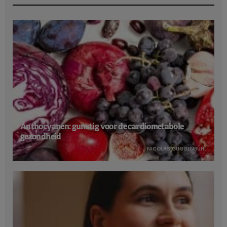
Anthocyanen: gunstig voor de cardiometabole
gezondheid
NICOLAS GUGGENBÜHL