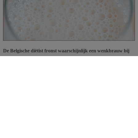
De Belgische diëtist fronst waarschijnlijk een wenkbrauw bij
het lezen van “Magere en halfvolle melk vanaf de leeftijd van 2
jaar”. In de Verenigde Staten zou deze aanbeveling preventie
bieden tegen zwaarlijvigheid. Een preventieve maatregel toch
niet zo preventief?
In België wordt het gebruik van volle melkproducten tot en met 4
jaar geadviseerd. In de VS wordt door de
American Academy of
Pediatrics
en de
American Heart Association
geadviseerd om vanaf
2 jaar magere of halfvolle melkproducten in te schakelen, ter
preventie van overgewicht en om de inname van verzadigde
vetzuren te beperken. Omdat deze aanbeveling nog discussie