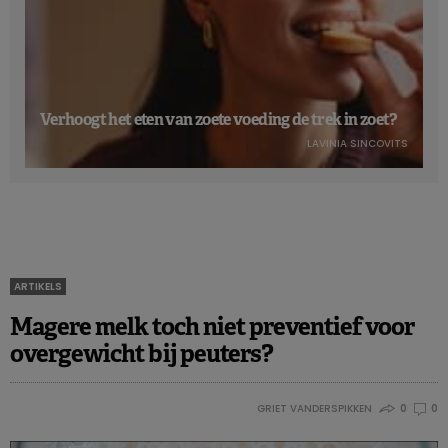
Verhoogt het eten van zoete voeding de trek in zoet?
LAVINIA SINCOVITS
ARTIKELS
Magere melk toch niet preventief voor
overgewicht bij peuters?
GRIET VANDERSPIKKEN
0
0