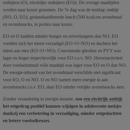
ontbijters (O), eiwitrijke ontbijters (EO)). De overige maaltijden
werden naar keuze genomen. De 7e dag was de testdag: ontbijt
(NO, O, EO), gestandaardiseerde lunch (500 kcal) en avondmaal
en avondsnacks, in porties naar keuze.
EO en O hadden minder honger en eetverlangens dan NO. EO
voelden zich het meest verzadigd (EO>O>NO) en dachten het
minst aan eten (EO<O<NO). Concentratie ghreline en PYY was
lager en hoger respectievelijk voor EO t.o.v. NO. Hersenactiviteit
door voedselstimuli vóór maaltijd was lager voor EO en O dan NO.
De energie-inhoud van het avondmaal verschilde niet significant
voor EO, O en NO. O en NO namen meer energie in aan
avondsnacks t.o.v. EO, daar EO minder vetrijke avondsnacks aten.
Zonder verandering in energie-inname,
zou
een eiwitrijk ontbijt
het eetgedrag positief kunnen wijzigen in adolescente meisjes
dankzij een verbetering in verzadiging, minder eetgedachten
en betere voedselkeuzes
.