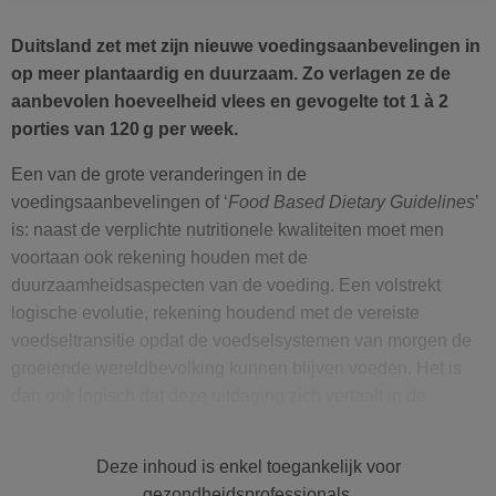
Duitsland zet met zijn nieuwe voedingsaanbevelingen in
op meer plantaardig en duurzaam. Zo verlagen ze de
aanbevolen hoeveelheid vlees en gevogelte tot 1 à 2
porties van 120 g per week.
Een van de grote veranderingen in de
voedingsaanbevelingen of ‘
Food Based Dietary Guidelines
’
is: naast de verplichte nutritionele kwaliteiten moet men
voortaan ook rekening houden met de
duurzaamheidsaspecten van de voeding. Een volstrekt
logische evolutie, rekening houdend met de vereiste
voedseltransitie opdat de voedselsystemen van morgen de
groeiende wereldbevolking kunnen blijven voeden. Het is
dan ook logisch dat deze uitdaging zich vertaalt in de
officiële voedingsaanbevelingen. Dat is al sinds 2019 het
geval in België, maar bijvoorbeeld nog niet in Frankrijk …
Deze inhoud is enkel toegankelijk voor
Gelukkig volgt Duitsland ons goede voorbeeld met zijn
gezondheidsprofessionals.