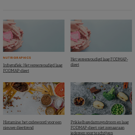
maar ongesuikerde thee is dat ook (net als in de FBDG van
Nederland bijvoorbeeld). Vruchtensap is dan weer beperkt
tot 1 glas van 200 ml per week.
Lees ook:
Duurzamer eten is goed voor de lijn!
NUTRIGRAPHICS
Het vereenvoudigd laag FODMAP-
dieet
Infografiek: Het vereenvoudigd laag
FODMAP-dieet
Bron
• Deutsche Gesellschaftfür Ernährung e.V.
DGE-Ernährungskreis
Histamine: het codewoord voor een
Prikkelbaredarmsyndroom en laag
nieuwe dieettrend
FODMAP-dieet: niet zomaar aan
iedereen voor te schrijven