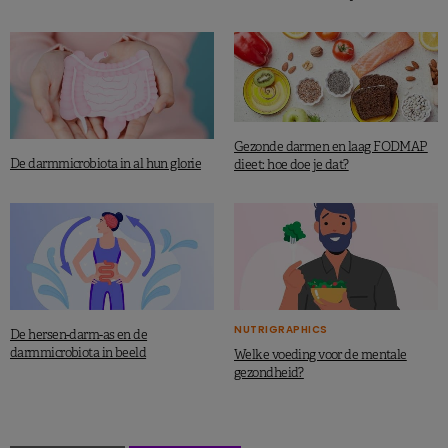
Gezonde darmen en laag FODMAP
De darmmicrobiota in al hun glorie
dieet: hoe doe je dat?
NUTRIGRAPHICS
De hersen-darm-as en de
darmmicrobiota in beeld
Welke voeding voor de mentale
gezondheid?