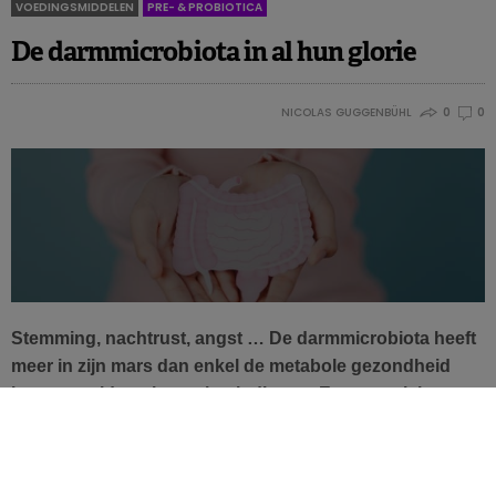
VOEDINGSMIDDELEN
PRE- & PROBIOTICA
De darmmicrobiota in al hun glorie
NICOLAS GUGGENBÜHL
0
0
Stemming, nachtrust, angst … De darmmicrobiota heeft
meer in zijn mars dan enkel de metabole gezondheid
boosten, aldus nieuwe bevindingen. Een overzicht van
deze laatste ontdekkingen die via de hersen-darm-as
passeren.