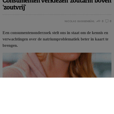
Consumenten verkiezen ‘zoutarm’ boven
‘zoutvrij’
NICOLAS GUGGENBÜHL
0
0
Een consumentenonderzoek stelt ons in staat om de kennis en
verwachtingen over de natriumproblematiek beter in kaart te
brengen.