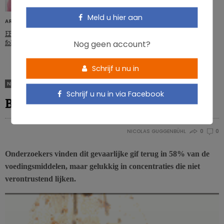
Meld u hier aan
ARTIKELS
EFSA keurt claim goed over
Nog geen account?
foliumzuur en spina bifida
Schrijf u nu in
NON CLASSIFIÉ(E)
Schrijf u nu in via Facebook
Benzeen op je bord
NICOLAS GUGGENBÜHL
0
0
Onderzoekers vinden dit gevaarlijke gif terug in 58% van de
voedingsmiddelen, maar gelukkig in concentraties die niet
verontrustend lijken.