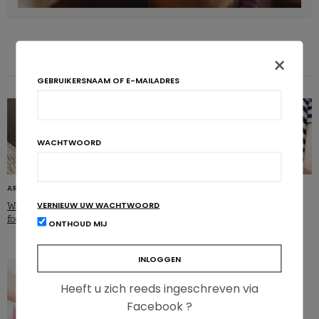
×
GEBRUIKERSNAAM OF E-MAILADRES
WACHTWOORD
ARTIKELS
ARTIKELS
VERNIEUW UW WACHTWOORD
Waarom is alcohol schadelijk voor de
Alcohol en zwangerschap: welke
foetus?
Europese vrouwen drinken het
ONTHOUD MIJ
meest?
Heeft u zich reeds ingeschreven via
Facebook ?