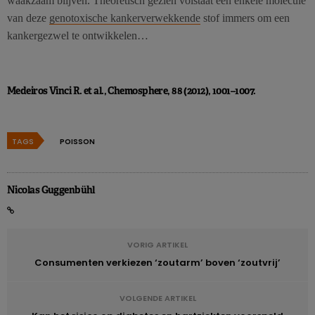
waakzaam blijven. Theoretisch gezien volstaat een enkele molecule
van deze
genotoxische kankerverwekkende
stof immers om een
kankergezwel te ontwikkelen…
Medeiros Vinci R. et al., Chemosphere, 88 (2012), 1001–1007.
TAGS
POISSON
Nicolas Guggenbühl
VORIG ARTIKEL
Consumenten verkiezen ‘zoutarm’ boven ‘zoutvrij’
VOLGENDE ARTIKEL