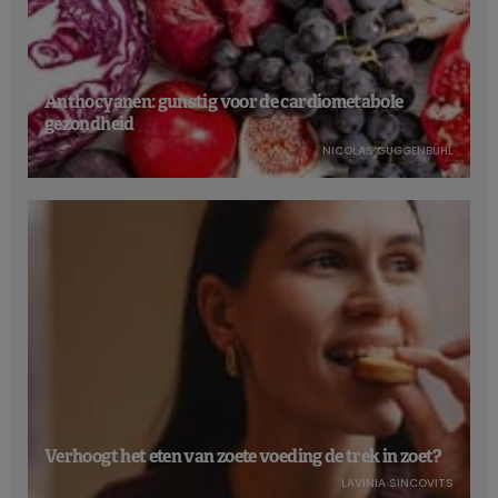
Anthocyanen: gunstig voor de cardiometabole
gezondheid
NICOLAS GUGGENBÜHL
Verhoogt het eten van zoete voeding de trek in zoet?
LAVINIA SINCOVITS