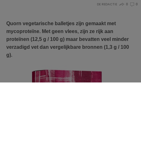
DE REDACTIE
0
0
Quorn vegetarische balletjes zijn gemaakt met
mycoproteïne. Met geen vlees, zijn ze rijk aan
proteïnen (12,5 g / 100 g) maar bevatten veel minder
verzadigd vet dan vergelijkbare bronnen (1,3 g / 100
g).