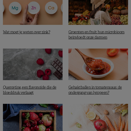
Wat moet je weten over zink?
Groenten en fruit: hun microbioom
beïnvloedt onze darmen
Quercetine, een flavonoïde die de
Gehaktballen in tomatensaus: de
bloeddruk verlaagt
ondergang van lycopeen?