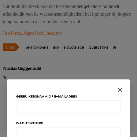
Uit de studie bleek ook dat het flavonolengehalte schommelt
afhankelijk van de weersomstandigheden: het ligt hoger bij hogere
temperaturen en als er minder regen valt.
Ren F. et al., J Agric Food Chem, 2017.
TAGS
ANTIOXIDANT
BIO
BIOLOGISCH
QUERCETINE
UI
Nicolas Guggenbühl
×
VORIG ARTIKEL
GEBRUIKERSNAAM OF E-MAILADRES
Céliane Haverkoekjes Gluten free
VOLGENDE ARTIKEL
WACHTWOORD
Vetrijke voeding stuurt hersenen in de war