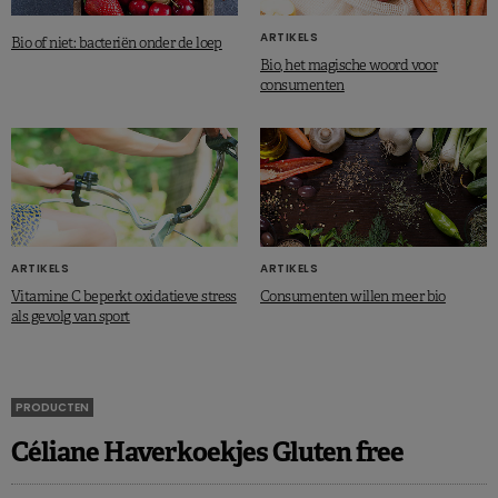
ARTIKELS
Bio of niet: bacteriën onder de loep
Bio, het magische woord voor
consumenten
ARTIKELS
ARTIKELS
Vitamine C beperkt oxidatieve stress
Consumenten willen meer bio
als gevolg van sport
PRODUCTEN
Céliane Haverkoekjes Gluten free