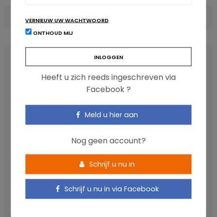
COMMENTS
(0)
VERNIEUW UW WACHTWOORD
ONTHOUD MIJ
LATEST POSTS
Heeft u zich reeds ingeschreven via
Facebook ?
Meld u hier aan
Nog geen account?
Schrijf u nu in
Anthocyanen: gunstig voor de cardiometabole
Schrijf u nu in via Facebook
gezondheid
NICOLAS GUGGENBÜHL