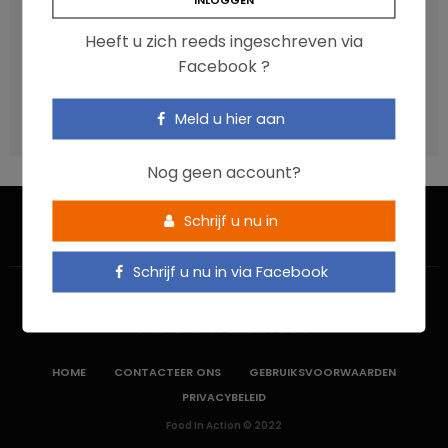
Een gezonde darmmicrobiota is goed, maar wat is dat
eigenlijk?
Heeft u zich reeds ingeschreven via
Vis, verontreinigende stoffen en omega-3: wat zijn de
Facebook ?
aanbevelingen?
Moeten ultrabewerkte voedingsmiddelen een prioritair
Meld u hier aan
aandachtspunt zijn?
Nog geen account?
Schrijf u nu in
Schrijf u nu in via Facebook
HOME
CONTACTEER ONS
GEBRUIKSVOORWAARDEN
PRIVACYBELEID
Food In Action © 2022