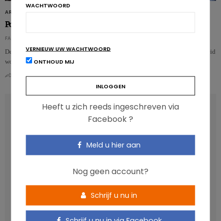
WACHTWOORD
ARTIKELS
Polyfenolen om het geheugen van senioren te redden
FANNY MEDA
VERNIEUW UW WACHTWOORD
De effecten van polyfenolen op het lichaam en de cardiovasculaire gezondheid
ONTHOUD MIJ
worden al geruime tijd bestudeerd. Volgens een nieuwe studie……
0
0
Heeft u zich reeds ingeschreven via
RECENT POSTS
Facebook ?
Anthocyanen: gunstig voor de cardiometabole
Meld u hier aan
gezondheid
Verhoogt het eten van zoete voeding de trek in zoet?
Nog geen account?
Een gezonde darmmicrobiota is goed, maar wat is dat
eigenlijk?
Schrijf u nu in
Vis, verontreinigende stoffen en omega-3: wat zijn de
aanbevelingen?
Schrijf u nu in via Facebook