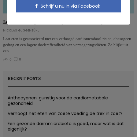
Schrijf u nu in via Facebook
Laat eten, niet goed voor de gezondheid en het gewicht
NICOLAS GUGGENBÜHL
Laat eten is geassocieerd met een verhoogd cardiometabool risico, obesogeen
gedrag en een lagere doeltreffendheid van vermageringsdiëten. Zo blijkt uit
een …
0
0
RECENT POSTS
Anthocyanen: gunstig voor de cardiometabole
gezondheid
Verhoogt het eten van zoete voeding de trek in zoet?
Een gezonde darmmicrobiota is goed, maar wat is dat
eigenlijk?