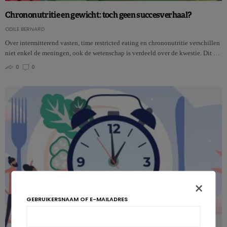
Chrononutritie en gewicht: toch geen succesverhaal?
ODILE BERNARD
Over intermitterend vasten, time restricted eating en chrononutritie verschillen
niet enkel de meningen, ook de wetenschap is verdeeld over de kwestie. Dit …
0
0
×
GEBRUIKERSNAAM OF E-MAILADRES