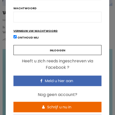
WACHTWOORD
Verbrand je ‘s morgens meer calorieën dan ‘s avonds?
NICOLAS GUGGENBÜHL
Is het echt zo dat we ‘s morgens beter calorieën verbranden dan ‘s avonds?
VERNIEUW UW WACHTWOORD
Welk effect heeft het tijdstip waarop je eet op je energieverbruik …
ONTHOUD MIJ
0
0
Heeft u zich reeds ingeschreven via
Facebook ?
Meld u hier aan
Nog geen account?
Schrijf u nu in