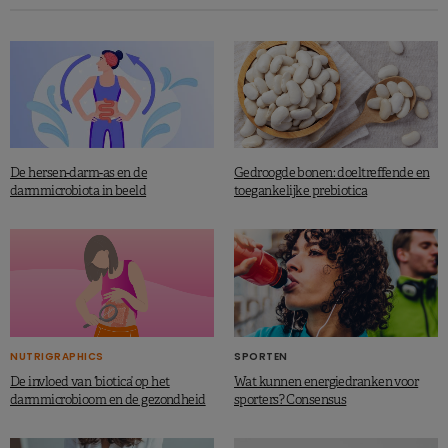
De hersen-darm-as en de
Gedroogde bonen: doeltreffende en
darmmicrobiota in beeld
toegankelijke prebiotica
NUTRIGRAPHICS
SPORTEN
De invloed van ‘biotica’ op het
Wat kunnen energiedranken voor
darmmicrobioom en de gezondheid
sporters? Consensus