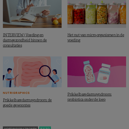
INTERVIEW | Voeding en
Het nut van micro-organismen in de
darmgezondheid binnen de
voeding
consultaties
NUTRIGRAPHICS
Prikkelbaredarmsyndroom:
probiotica onder de loep
Prikkelbaredarmsyndroom: de
goede gewoontes
VOEDINGSPATRONEN
PALEO