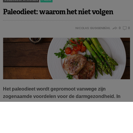
Paleodieet: waarom het niet volgen
NICOLAS GUGGENBÜHL
0
0
Het paleodieet wordt gepromoot vanwege zijn
zogenaamde voordelen voor de darmgezondheid. In
realiteit is het echter een ramp voor heel wat darm- en
cardiovasculaire gezondheidsmarkers. Dat bracht deze
Australische klinische studie aan het licht.
Het paleolithische dieet, of paleodieet, is gebaseerd op de