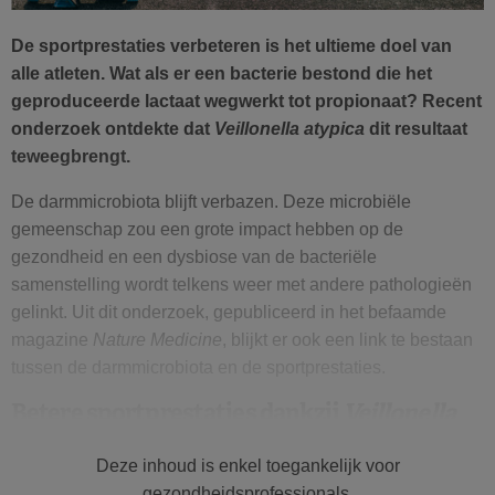
De sportprestaties verbeteren is het ultieme doel van
alle atleten. Wat als er een bacterie bestond die het
geproduceerde lactaat wegwerkt tot propionaat? Recent
onderzoek ontdekte dat
Veillonella atypica
dit resultaat
teweegbrengt.
De darmmicrobiota blijft verbazen. Deze microbiële
gemeenschap zou een grote impact hebben op de
gezondheid en een dysbiose van de bacteriële
samenstelling wordt telkens weer met andere pathologieën
gelinkt. Uit dit onderzoek, gepubliceerd in het befaamde
magazine
Nature Medicine
, blijkt er ook een link te bestaan
tussen de darmmicrobiota en de sportprestaties.
Betere sportprestaties dankzij
Veillonella
atypica
Deze inhoud is enkel toegankelijk voor
Er worden tal van nieuwe middelen op de markt gebracht
gezondheidsprofessionals.