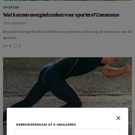
SPORTEN
Wat kunnen energiedranken voor sporters? Consensus
ODILE BERNARD
Bepaalde energiedranken hebben een positieve invloed op de prestaties van de
sporters.…
0
0
×
GEBRUIKERSNAAM OF E-MAILADRES