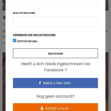
WACHTWOORD
Veillonella atypica
, de bacterie die langer doet lopen
ODILE BERNARD
De sportprestaties verbeteren is het ultieme doel van alle atleten. Wat als er een
VERNIEUW UW WACHTWOORD
bacterie bestond die het geproduceerde lactaat wegwerkt tot…
ONTHOUD MIJ
0
0
Heeft u zich reeds ingeschreven via
Facebook ?
Meld u hier aan
Nog geen account?
Schrijf u nu in