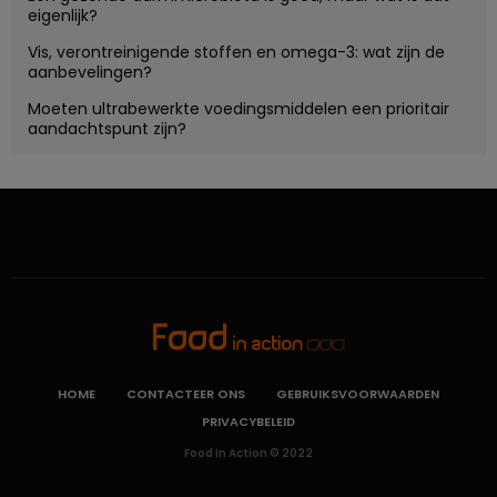
eigenlijk?
Vis, verontreinigende stoffen en omega-3: wat zijn de
aanbevelingen?
Moeten ultrabewerkte voedingsmiddelen een prioritair
aandachtspunt zijn?
HOME
CONTACTEER ONS
GEBRUIKSVOORWAARDEN
PRIVACYBELEID
Food In Action © 2022