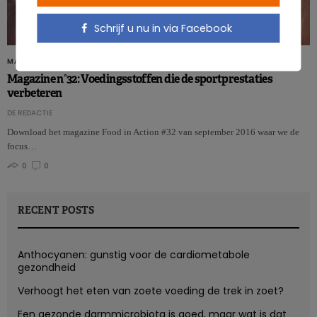
Schrijf u nu in via Facebook
MAGAZINE
Magazine n°32: Voedingsstoffen die de sportprestaties
verbeteren
DE REDACTIE
Download het magazine Food in Action #32 van september 2016 waar we de
focus…
0
0
RECENT POSTS
Anthocyanen: gunstig voor de cardiometabole
gezondheid
Verhoogt het eten van zoete voeding de trek in zoet?
Een gezonde darmmicrobiota is goed, maar wat is dat