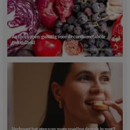
Anthocyanen: gunstig voor de cardiometabole
gezondheid
NICOLAS GUGGENBÜHL
Verhoogt het eten van zoete voeding de trek in zoet?