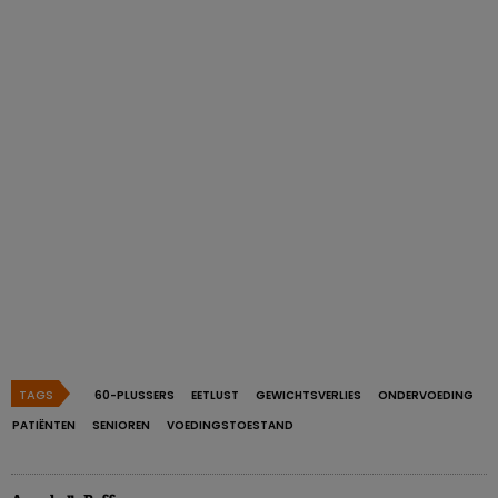
TAGS
60-PLUSSERS
EETLUST
GEWICHTSVERLIES
ONDERVOEDING
PATIËNTEN
SENIOREN
VOEDINGSTOESTAND