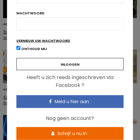
WACHTWOORD
ARTIKELS
ARTIKELS
Breekt de dunne darm
Wie pikant eet, leeft langer!
voedingsvezels af?
VERNIEUW UW WACHTWOORD
ONTHOUD MIJ
Heeft u zich reeds ingeschreven via
Facebook ?
ARTIKELS
ARTIKELS
Kan voedingscholesterol obesitas
Rol microbiota voor gezondheid en
Meld u hier aan
tegengaan?
prestaties atleten
Nog geen account?
Schrijf u nu in