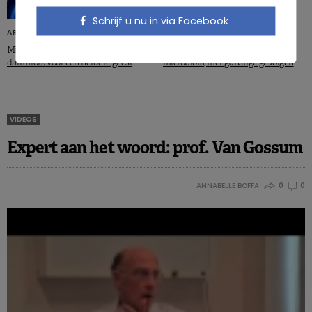
Schrijf u nu in via Facebook
ARTIKELS
ARTIKELS
Microbiota en cognitie: een gezonde
Blootstelling aan kou wijzigt
darmflora voor een heldere geest
microbiota, met gunstige gevolgen
VIDEOS
Expert aan het woord: prof. Van Gossum
ANNABELLE BOFFA
0
0