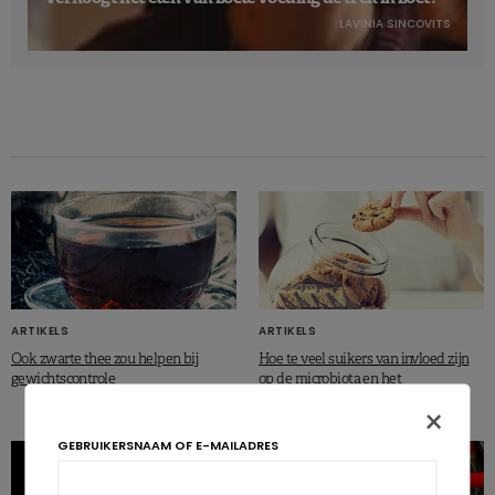
LAVINIA SINCOVITS
ARTIKELS
ARTIKELS
Ook zwarte thee zou helpen bij
Hoe te veel suikers van invloed zijn
gewichtscontrole
op de microbiota en het
lichaamsgewicht
×
GEBRUIKERSNAAM OF E-MAILADRES