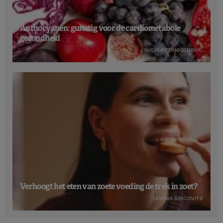
Anthocyanen: gunstig voor de cardiometabole
gezondheid
NICOLAS GUGGENBÜHL
Verhoogt het eten van zoete voeding de trek in zoet?
LAVINIA SINCOVITS