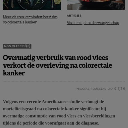
ARTIKELS
Meer vis eten vermindert het risico
op colorectale kanker
Vis eten tijdens de zwangerschap
NON CLASSIFIÉ(E)
Overmatig verbruik van rood vlees
verkort de overleving na colorectale
kanker
NICOLAS ROUSSEAU
0
0
Volgens een recente Amerikaanse studie verhoogt de
mortaliteitsgraad na colorectale kanker significant bij
overmatige consumptie van rood vlees en vleesbereidingen
tijdens de periode die voorafgaat aan de diagnose.