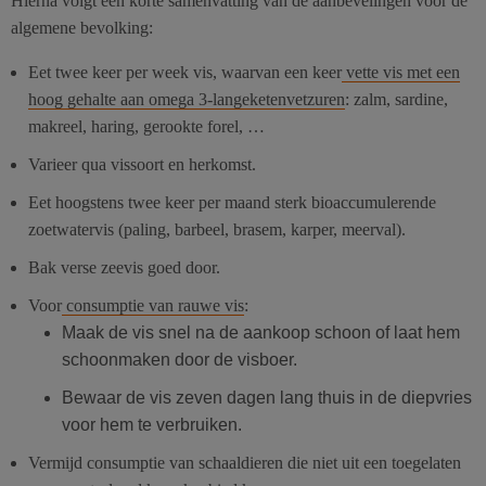
Hierna volgt een korte samenvatting van de aanbevelingen voor de
algemene bevolking:
Eet twee keer per week vis, waarvan een keer
vette vis met een
hoog gehalte aan omega 3-langeketenvetzuren
: zalm, sardine,
makreel, haring, gerookte forel, …
Varieer qua vissoort en herkomst.
Eet hoogstens twee keer per maand sterk bioaccumulerende
zoetwatervis (paling, barbeel, brasem, karper, meerval).
Bak verse zeevis goed door.
Voor
consumptie van rauwe vis
:
Maak de vis snel na de aankoop schoon of laat hem
schoonmaken door de visboer.
Bewaar de vis zeven dagen lang thuis in de diepvries
voor hem te verbruiken.
Vermijd consumptie van schaaldieren die niet uit een toegelaten