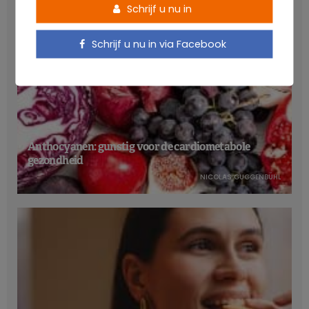
Schrijf u nu in
Schrijf u nu in via Facebook
Anthocyanen: gunstig voor de cardiometabole
gezondheid
NICOLAS GUGGENBÜHL