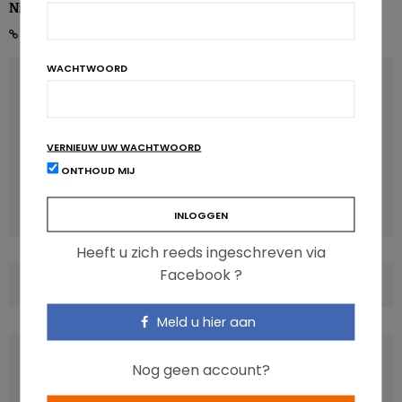
Nicolas Rousseau
WACHTWOORD
VORIG ARTIKEL
Overmatig verbruik van rood vlees verkort de overleving
na colorectale kanker
VERNIEUW UW WACHTWOORD
VOLGENDE ARTIKEL
ONTHOUD MIJ
‘Quantified self’: gegevensverzameling over voeding in
2.0
Heeft u zich reeds ingeschreven via
Facebook ?
COMMENTS
(0)
Meld u hier aan
LATEST POSTS
Nog geen account?