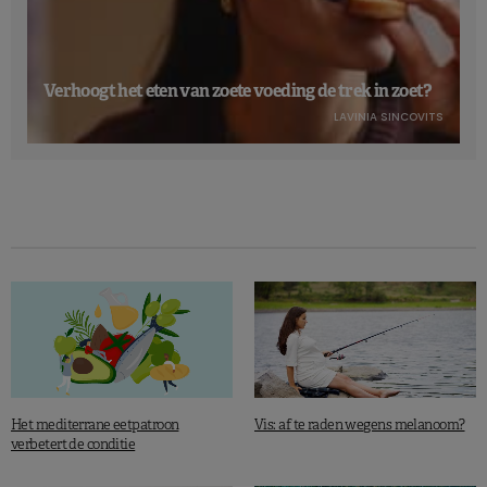
Verhoogt het eten van zoete voeding de trek in zoet?
LAVINIA SINCOVITS
Het mediterrane eetpatroon
Vis: af te raden wegens melanoom?
verbetert de conditie