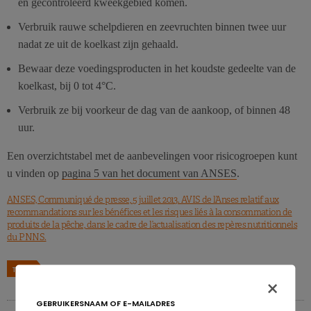
en gecontroleerd kweekgebied komen.
Verbruik rauwe schelpdieren en zeevruchten binnen twee uur
nadat ze uit de koelkast zijn gehaald.
Bewaar deze voedingsproducten in het koudste gedeelte van de
koelkast, bij 0 tot 4°C.
Verbruik ze bij voorkeur de dag van de aankoop, of binnen 48
uur.
Een overzichtstabel met de aanbevelingen voor risicogroepen kunt
u vinden op
pagina 5 van het document van ANSES
.
ANSES, Communiqué de presse, 5 juillet 2013. AVIS de l’Anses relatif aux
recommandations sur les bénéfices et les risques liés à la consommation de
produits de la pêche, dans le cadre de l’actualisation des repères nutritionnels
du PNNS.
TAGS
VIS
×
GEBRUIKERSNAAM OF E-MAILADRES