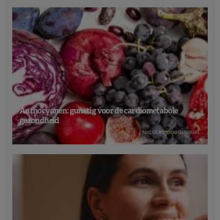
Anthocyanen: gunstig voor de cardiometabole
gezondheid
NICOLAS GUGGENBÜHL