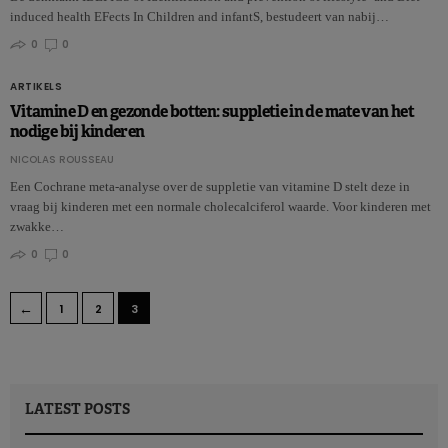
induced health EFects In Children and infantS, bestudeert van nabij…
0
0
ARTIKELS
Vitamine D en gezonde botten: suppletie in de mate van het
nodige bij kinderen
NICOLAS ROUSSEAU
Een Cochrane meta-analyse over de suppletie van vitamine D stelt deze in
vraag bij kinderen met een normale cholecalciferol waarde. Voor kinderen met
zwakke…
0
0
←
1
2
3
LATEST POSTS