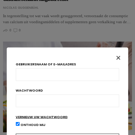
NICOLAS GUGGENBÜHL
In tegenstelling tot wat vaak wordt gesuggereerd, veroorzaakt de consumptie
van calcium uit voedingsmiddelen of supplementen geen verkalking van de…
0
0
×
GEBRUIKERSNAAM OF E-MAILADRES
WACHTWOORD
VERNIEUW UW WACHTWOORD
ONTHOUD MIJ