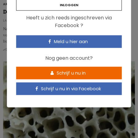
ARTIKELS
De voeding voor senioren: een uitdaging?
Heeft u zich reeds ingeschreven via
LA RÉDACTION - DE REDACTIE
Facebook ?
Naarmate we ouder worden, veranderen zowel ons lichaam als onze
voedingsbehoeften! Mineralen, essentiële vetten, hypertensie,
Meld u hier aan
lichaamsbeweging, osteoporose…
0
0
Nog geen account?
Schrijf u nu in
Schrijf u nu in via Facebook