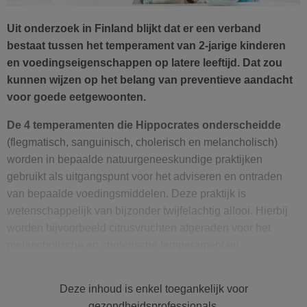
Uit onderzoek in Finland blijkt dat er een verband
bestaat tussen het temperament van 2-jarige kinderen
en voedingseigenschappen op latere leeftijd. Dat zou
kunnen wijzen op het belang van preventieve aandacht
voor goede eetgewoonten.
De 4 temperamenten die Hippocrates onderscheidde
(flegmatisch, sanguinisch, cholerisch en melancholisch)
worden in bepaalde natuurgeneeskundige praktijken
gebruikt als uitgangspunt voor het adviseren en ontraden
van bepaalde voedingsmiddelen. Deze praktijk is
wetenschappelijk van bijzonder twijfelachtig allooi. Hierbij
worden bijvoorbeeld citrusvruchten afgeraden voor het
melancholische en cholerische temperament en
orgaanvlees voor het sanguinische type. Flegmatici
onthouden zich dan weer best van te veel rauwkost. Maar
Deze inhoud is enkel toegankelijk voor
het doel van dit onderzoek heeft niets te maken met deze
gezondheidsprofessionals.