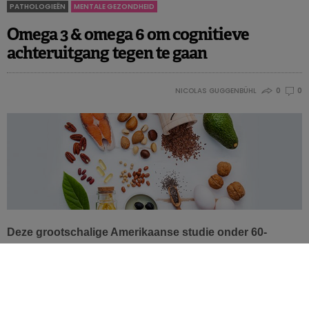
PATHOLOGIEËN
MENTALE GEZONDHEID
Omega 3 & omega 6 om cognitieve
achteruitgang tegen te gaan
NICOLAS GUGGENBÜHL
0
0
Deze grootschalige Amerikaanse studie onder 60-
jarigen wijst aan dat de inname van omega 3- en omega
6-vetzuren in verband kan worden gebracht met een
lichte daling van de leeftijdsgebonden cognitieve
achteruitgang. Leve de noten en zonnebloempitten!