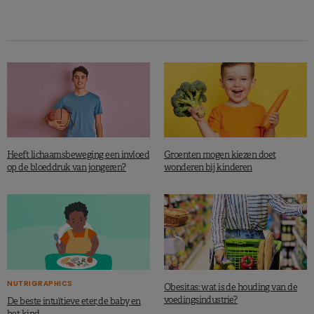
Jari Lipsanen et al., Appetite, Volume 151, 1 August 2020, 104681.
Heeft lichaamsbeweging een invloed
Groenten mogen kiezen doet
op de bloeddruk van jongeren?
wonderen bij kinderen
NUTRIGRAPHICS
Obesitas: wat is de houding van de
voedingsindustrie?
De beste intuïtieve eter, de baby en
het kind