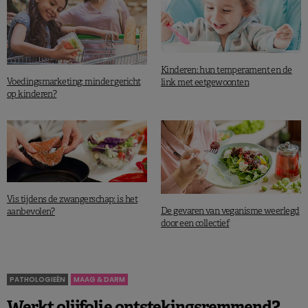
Kinderen: hun temperament en de
Voedingsmarketing: minder gericht
link met eetgewoonten
op kinderen?
Vis tijdens de zwangerschap: is het
De gevaren van veganisme weerlegd
aanbevolen?
door een collectief
PATHOLOGIEËN
MAAG & DARM
Werkt olijfolie ontstekingsremmend?