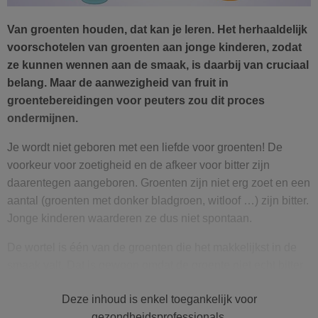
Van groenten houden, dat kan je leren. Het herhaaldelijk
voorschotelen van groenten aan jonge kinderen, zodat
ze kunnen wennen aan de smaak, is daarbij van cruciaal
belang. Maar de aanwezigheid van fruit in
groentebereidingen voor peuters zou dit proces
ondermijnen.
Je wordt niet geboren met een liefde voor groenten! De
voorkeur voor zoetigheid en de afkeer voor bitter zijn
daarentegen aangeboren. Groenten zijn niet erg zoet en een
aantal (groenten met donker bladgroen, witloof …) zijn bitter.
Jonge kinderen waarderen ze dus niet spontaan.
De wortel is één van de groenten die het makkelijkst in de
smaak valt. Dat is gewoon omdat de groente niet echt bitter
is en zoeter dan gemiddeld.
Door jonge kinderen
Deze inhoud is enkel toegankelijk voor
herhaaldelijk groenten voor te schotelen kunnen ze aan
gezondheidsprofessionals.