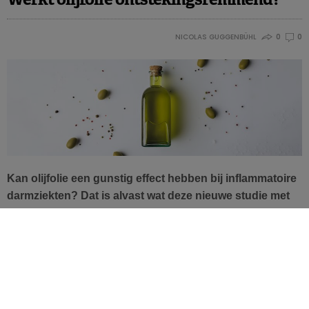
NICOLAS GUGGENBÜHL
0
0
Kan olijfolie een gunstig effect hebben bij inflammatoire
darmziekten? Dat is alvast wat deze nieuwe studie met
verschillende extra vierge olijfoliën bij muizen doet
vermoeden.
Inflammatoire darmziekten
(
inflammatory bowel diseases
of IBD’s
) kennen wereldwijd een sterke opmars, vooral in
industrielanden die westerse eetgewoonten hebben