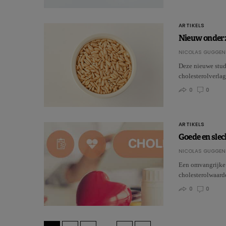
ARTIKELS
Nieuw onderz
NICOLAS GUGGEN
Deze nieuwe studi
cholesterolverl
0
0
ARTIKELS
Goede en slec
NICOLAS GUGGEN
Een omvangrijke s
cholesterolwaard
0
0