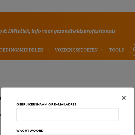
 & Diëtetiek, info voor gezondheidsprofessionals
OEDINGSMIDDELEN
VOEDINGSSTOFFEN
TOOLS
×
n eieren: de saga duurt voort
GEBRUIKERSNAAM OF E-MAILADRES
BÜHL
tudie heeft cholesterol en eieren opnieuw in de wetenschappelijke
zet. De consumptie ervan houdt immers verband met een ver…
WACHTWOORD