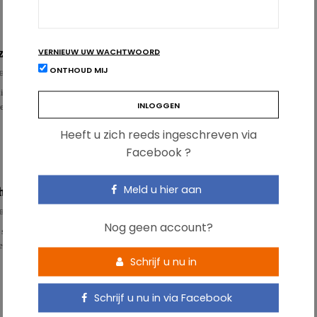
VERNIEUW UW WACHTWOORD
oek naar effect bètaglucanen op cholesterol
ONTHOUD MIJ
BÜHL
e wijst uit dat, in tegenstelling tot wat eerder werd gedacht, het
agende effect van bètaglucanen……
Heeft u zich reeds ingeschreven via
Facebook ?
Meld u hier aan
hte cholesterol: achterhaald?
BÜHL
Nog geen account?
tudie meldt – voor het eerst op deze schaal – dat zeer hoge HDL-
en geassocieerd zijn met een stijging…
Schrijf u nu in
Schrijf u nu in via Facebook