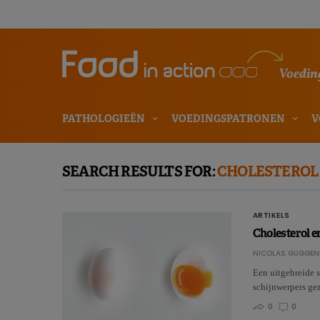
Voeding
PATHOLOGIEËN
VOEDINGSPATRONEN
V
SEARCH RESULTS FOR:
CHOLESTEROL
ARTIKELS
Cholesterol e
NICOLAS GUGGEN
Een uitgebreide s
schijnwerpers ge
0
0