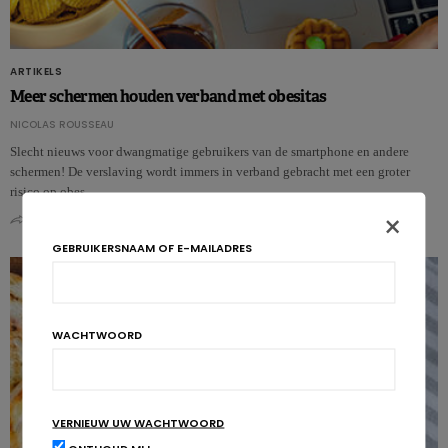
ARTIKELS
Meer schermen houden verband met obesitas
NICOLAS ROUSSEAU
Slecht nieuws voor dwangmatige gebruikers van de smartphone en andere
schermen! De verslaving wordt immers in verband gebracht met een groter
risico op obes…
×
0
0
GEBRUIKERSNAAM OF E-MAILADRES
WACHTWOORD
VERNIEUW UW WACHTWOORD