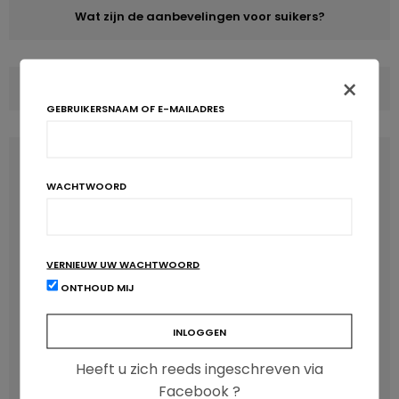
Wat zijn de aanbevelingen voor suikers?
×
COMMENTS
(0)
GEBRUIKERSNAAM OF E-MAILADRES
LATEST POSTS
WACHTWOORD
VERNIEUW UW WACHTWOORD
ONTHOUD MIJ
Heeft u zich reeds ingeschreven via
Facebook ?
Anthocyanen: gunstig voor de cardiometabole