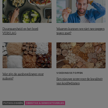
Duurzaamheid op het bord
Waarom kunnen we niet nee zeggen
VERSLAG
tegen zoet?
VOEDINGSSTOFFEN
Wat zijn de aanbevelingen voor
suikers?
Een nieuwe score voor de kwaliteit
van koolhydraten
PATHOLOGIEËN
OBESITAS & GEWICHTSVERLIES