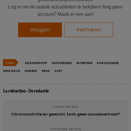
Log in om de laatste actualiteiten te bekijken! Nog geen
account? Maak er een aan!
Inloggen
Inschrijven
TAGS
AGAVESIROOP
GEZONDHEID
INTERVIEW
KOKOSSUIKER
KRIS GILLIS
SUIKERS
VBVD
ZOET
La rédaction - De redactie
VORIG ARTIKEL
Chrononutritie en gewicht: toch geen succesverhaal?
VOLGENDE ARTIKEL