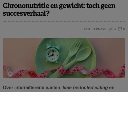
Chrononutritie en gewicht: toch geen
succesverhaal?
ODILE BERNARD
0
0
Over intermitterend vasten,
time restricted eating
en
chrononutritie verschillen niet enkel de meningen, ook
de wetenschap is verdeeld over de kwestie. Dit nieuwe
onderzoek toont aan dat het tijdstip van de maaltijden
geen invloed heeft op het gewicht, althans niet op lange
termijn.