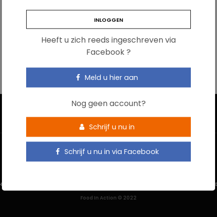
Heeft u zich reeds ingeschreven via
Facebook ?
Meld u hier aan
Nog geen account?
Schrijf u nu in
Schrijf u nu in via Facebook
HOME
CONTACTEER ONS
GEBRUIKSVOORWAARDEN
PRIVACYBELEI
Food In Action © 2022