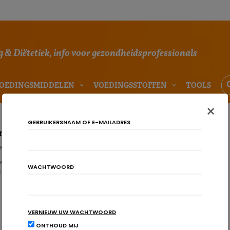
 & Diëtetiek, info voor gezondheidsprofessionals
OEDINGSMIDDELEN
VOEDINGSSTOFFEN
TOOLS
×
GEBRUIKERSNAAM OF E-MAILADRES
eale reflux? Dit dieet is erg doeltreffend
BÜHL
e interventiestudie is een mediterraan dieet met veel groenten en alkalisch
WACHTWOORD
al van laryngofaryngeale…
VERNIEUW UW WACHTWOORD
ONTHOUD MIJ