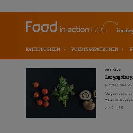
Voeding
PATHOLOGIEËN
VOEDINGSPATRONEN
V
ARTIKELS
Laryngofaryng
NICOLAS GUGGEN
Volgens een nieuw
water in het gev
0
0