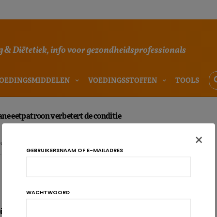
 & Diëtetiek, info voor gezondheidsprofessionals
OEDINGSMIDDELEN
VOEDINGSSTOFFEN
TOOLS
ne eetpatroon verbetert de conditie
×
etpatroon – boordevol groenten, fruit, peulvruchten, noten, volle granen,
GEBRUIKERSNAAM OF E-MAILADRES
……
WACHTWOORD
lling in de wereld: België op kop