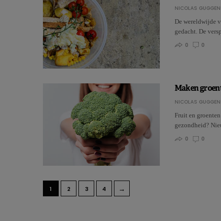
NICOLAS GUGGEN
De wereldwijde v
gedacht. De versp
0
0
Maken groente
NICOLAS GUGGEN
Fruit en groenten
gezondheid? Nieu
0
0
→
1
2
3
4