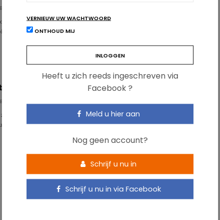
BÜHL
VERNIEUW UW WACHTWOORD
oedselverspilling door consumenten ligt 2 keer hoger dan voorheen
ONTHOUD MIJ
illing is het grootst in rijke landen. In België verspill…
Heeft u zich reeds ingeschreven via
Facebook ?
n en fruit ons gelukkiger?
BÜHL
Meld u hier aan
 zijn gezond. Maar wist je dat ze ook goed zijn voor je mentale
w onderzoek steunt de hypothese dat fruit en groenten helpe…
Nog geen account?
Schrijf u nu in
Schrijf u nu in via Facebook