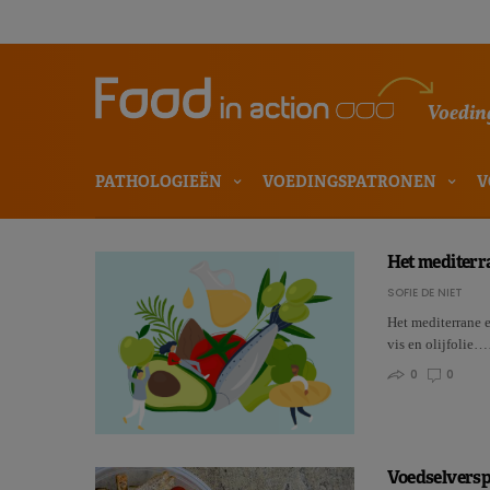
Voeding
PATHOLOGIEËN
VOEDINGSPATRONEN
V
Het mediterra
SOFIE DE NIET
Het mediterrane e
vis en olijfolie
0
0
Voedselverspi