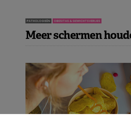
PATHOLOGIEËN
OBESITAS & GEWICHTSVERLIES
Meer schermen houde