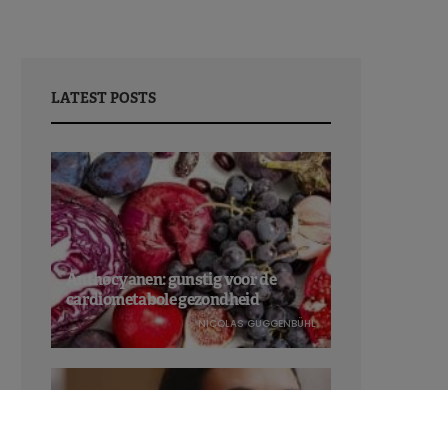
LATEST POSTS
Anthocyanen: gunstig voor de
cardiometabole gezondheid
NICOLAS GUGGENBÜHL