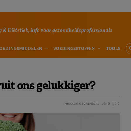
 & Diëtetiek, info voor gezondheidsprofessionals
OEDINGSMIDDELEN
VOEDINGSSTOFFEN
TOOLS
uit ons gelukkiger?
NICOLAS GUGGENBÜHL
0
0