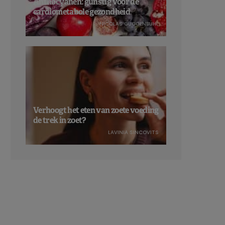
Anthocyanen: gunstig voor de
cardiometabole gezondheid
NICOLAS GUGGENBÜHL
Verhoogt het eten van zoete voeding
de trek in zoet?
LAVINIA SINCOVITS