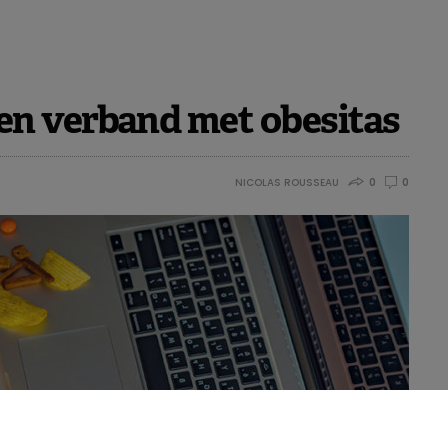
n verband met obesitas
NICOLAS ROUSSEAU
0
0