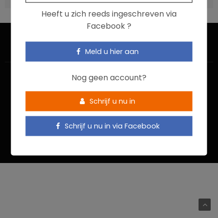
Heeft u zich reeds ingeschreven via
Facebook ?
Meld u hier aan
Nog geen account?
Schrijf u nu in
HOME
CONTACTEER ONS
GEBRUIKSVOORWAARDEN
Schrijf u nu in via Facebook
PRIVACYBELEID
Food In Action © 2022