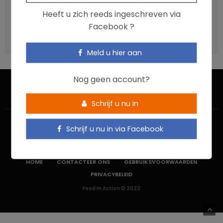
Vis, verontreinigende stoffen en omega-3: wat zijn de
Heeft u zich reeds ingeschreven via
aanbevelingen?
Facebook ?
Moeten ultrabewerkte voedingsmiddelen een prioritair
aandachtspunt zijn?
Meld u hier aan
Nog geen account?
Schrijf u nu in
Schrijf u nu in via Facebook
HOME
CONTACTEER ONS
GEBRUIKSVOORWAARDEN
PRIVACYBELEID
Food In Action © 2022