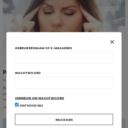
×
GEBRUIKERSNAAM OF E-MAILADRES
Psychobiotica om stress tegen te gaan
WACHTWOORD
NICOLAS GUGGENBÜHL
Kunnen probiotica stress, angst en slapeloosheid verminderen? Volgens een
proefstudie bij werknemers uit de IT-sector alvast wel. Welkom in de wereld
VERNIEUW UW WACHTWOORD
van de…
ONTHOUD MIJ
0
0