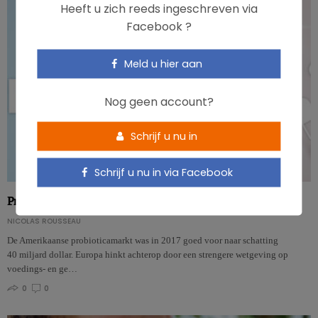
Heeft u zich reeds ingeschreven via
Facebook ?
Meld u hier aan
Nog geen account?
Schrijf u nu in
Schrijf u nu in via Facebook
Probiotica: geloof niet alles wat Google je wijsmaakt
NICOLAS ROUSSEAU
De Amerikaanse probioticamarkt was in 2017 goed voor naar schatting
40 miljard dollar. Europa hinkt achterop door een strengere wetgeving op
voedings- en ge…
0
0