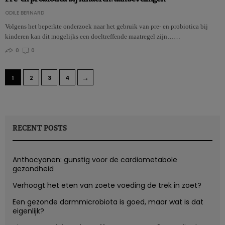
ODILE BERNARD
Volgens het beperkte onderzoek naar het gebruik van pre- en probiotica bij
kinderen kan dit mogelijks een doeltreffende maatregel zijn……
0
0
→
1
2
3
4
RECENT POSTS
Anthocyanen: gunstig voor de cardiometabole
gezondheid
Verhoogt het eten van zoete voeding de trek in zoet?
Een gezonde darmmicrobiota is goed, maar wat is dat
eigenlijk?