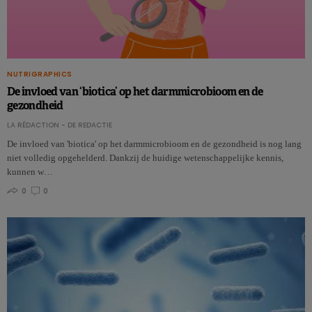
NUTRIGRAPHICS
De invloed van ‘biotica’ op het darmmicrobioom en de
gezondheid
LA RÉDACTION - DE REDACTIE
De invloed van 'biotica' op het darmmicrobioom en de gezondheid is nog lang
niet volledig opgehelderd. Dankzij de huidige wetenschappelijke kennis,
kunnen w…
0
0