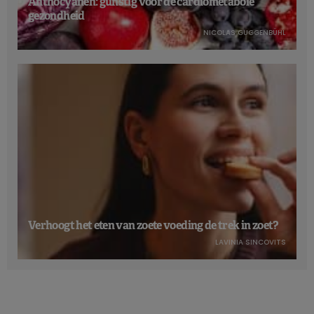
Anthocyanen: gunstig voor de cardiometabole
gezondheid
NICOLAS GUGGENBÜHL
Verhoogt het eten van zoete voeding de trek in zoet?
LAVINIA SINCOVITS