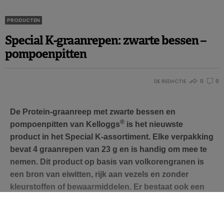
PRODUCTEN
Special K-graanrepen: zwarte bessen –
pompoenpitten
DE REDACTIE
0
0
De Protein-graanreep met zwarte bessen en
®
pompoenpitten van Kelloggs
is het nieuwste
product in het Special K-assortiment. Elke verpakking
bevat 4 graanrepen van 23 g en is handig om mee te
nemen. Dit product op basis van volkorengranen is
een bron van eiwitten, rijk aan vezels en zonder
kleurstoffen of bewaarmiddelen. Er bestaat ook een
versie met cacao, kokosnoot en cashewnoten.