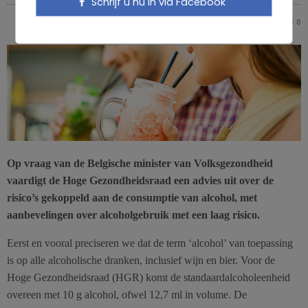
Schrijf u nu in via Facebook
NICOLAS GUGGENBÜHL
0
0
Op vraag van de Belgische minister van Volksgezondheid
vaardigt de Hoge Gezondheidsraad een advies uit over de
risico’s gekoppeld aan de consumptie van alcohol, met
aanbevelingen over alcoholgebruik met een laag risico.
Eerst en vooral preciseren we dat de term ‘alcohol’ van toepassing
is op alle alcoholische dranken, inclusief wijn en bier. Voor de
Hoge Gezondheidsraad (HGR) komt de standaardalcoholeenheid
overeen met 10 g alcohol, ofwel 12,7 ml in volume. De