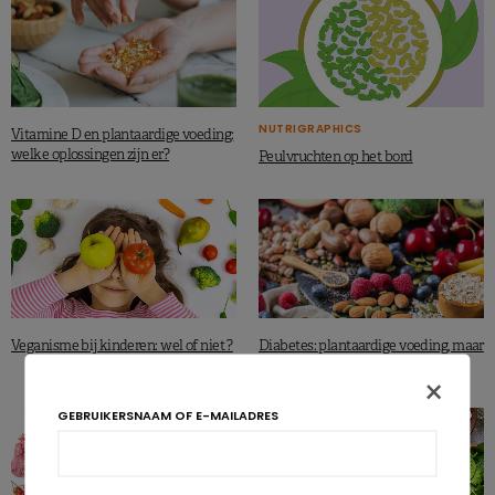
NUTRIGRAPHICS
Vitamine D en plantaardige voeding:
welke oplossingen zijn er?
Peulvruchten op het bord
Veganisme bij kinderen: wel of niet ?
Diabetes: plantaardige voeding, maar
wel doordacht!
×
GEBRUIKERSNAAM OF E-MAILADRES