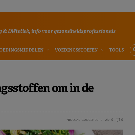
 & Diëtetiek, info voor gezondheidsprofessionals
OEDINGSMIDDELEN
VOEDINGSSTOFFEN
TOOLS
ngsstoffen om in de
NICOLAS GUGGENBÜHL
0
0