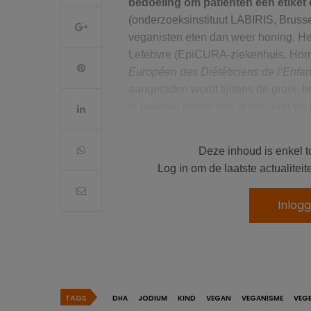
bedoeling om patiënten een etiket 
(onderzoeksinstituut LABIRIS, Bruss
veganisten eten dan weer honing. He
Lefebvre (EpiCURA-ziekenhuis, Horn
Européen des Diététiciens de l’Enfa
aangeraden wordt tijdens de groei, h
te bevelen boven een ander. Wel wil
komen aan de behoeften
van patiën
volgen.
Deze inhoud is enkel t
Log in om de laatste actualite
Lees ook:
Veganisme: niet voor kinder
Inlog
Vegetarisme met voldoende
Jodium
speelt al tijdens de zwanger
zenuwstelsel. Door dierlijke product
binnen. Zeewier kan dan weer toxisch
TAGS
DHA
JODIUM
KIND
VEGAN
VEGANISME
VEG