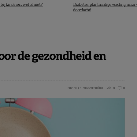
ij kinderen: wel of niet ?
Diabetes: plantaardige voeding, maar
doordacht!
voor de gezondheid en
NICOLAS GUGGENBÜHL
0
0