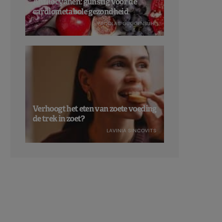
Anthocyanen: gunstig voor de
cardiometabole gezondheid
NICOLAS GUGGENBÜHL
Verhoogt het eten van zoete voeding
de trek in zoet?
LAVINIA SINCOVITS