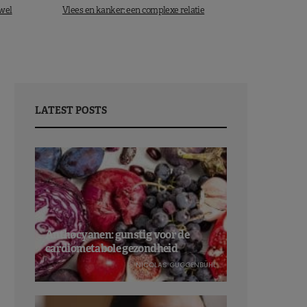
 wel
Vlees en kanker: een complexe relatie
LATEST POSTS
Anthocyanen: gunstig voor de
cardiometabole gezondheid
NICOLAS GUGGENBÜHL