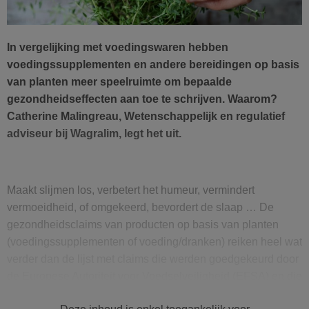
In vergelijking met voedingswaren hebben
voedingssupplementen en andere bereidingen op basis
van planten meer speelruimte om bepaalde
gezondheidseffecten aan toe te schrijven. Waarom?
Catherine Malingreau, Wetenschappelijk en regulatief
adviseur bij Wagralim, legt het uit.
Maakt slijmen los, verbetert het humeur, vermindert
vermoeidheid, of omgekeerd, bevordert de slaap … De
gezondheidsclaims van producten op basis van planten
(voedingssupplementen of voeding/dranken) reiken heel wat
verder dan de lijst met claims die werden goedgekeurd door
de Europese Autoriteit voor Voedselveiligheid (EFSA) en die
de catalogus vormen voor de toegelaten