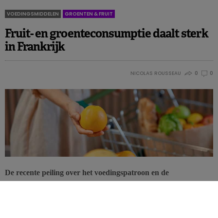
VOEDINGSMIDDELEN
GROENTEN & FRUIT
Fruit- en groenteconsumptie daalt sterk
in Frankrijk
NICOLAS ROUSSEAU
0
0
De recente peiling over het voedingspatroon en de
voedselconsumptie van de Fransen (Comportements et
Consommations Alimentaires, CCAF) van onderzoekbureau
CREDOC doet veel stof opwaaien bij onze zuiderburen. Nooit