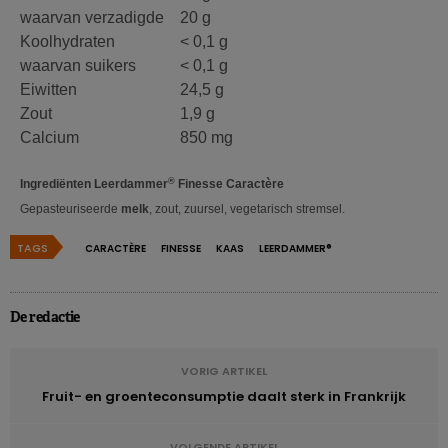
waarvan verzadigde
20 g
Koolhydraten
< 0,1 g
waarvan suikers
< 0,1 g
Eiwitten
24,5 g
Zout
1,9 g
Calcium
850 mg
®
Ingrediënten Leerdammer
Finesse Caractère
Gepasteuriseerde
melk
, zout, zuursel, vegetarisch stremsel.
TAGS
CARACTÈRE
FINESSE
KAAS
LEERDAMMER®
De redactie
VORIG ARTIKEL
Fruit- en groenteconsumptie daalt sterk in Frankrijk
VOLGENDE ARTIKEL