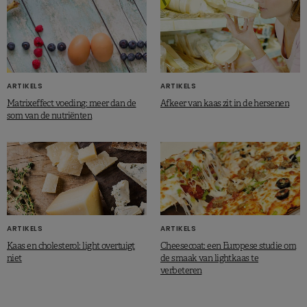
ARTIKELS
ARTIKELS
Matrixeffect voeding: meer dan de
Afkeer van kaas zit in de hersenen
som van de nutriënten
ARTIKELS
ARTIKELS
Kaas en cholesterol: light overtuigt
Cheesecoat: een Europese studie om
niet
de smaak van lightkaas te
verbeteren