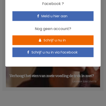
Anthocyanen: gunstig voor de cardiometabole
Facebook ?
gezondheid
NICOLAS GUGGENBÜHL
Meld u hier aan
Nog geen account?
Schrijf u nu in
Schrijf u nu in via Facebook
Verhoogt het eten van zoete voeding de trek in zoet?
LAVINIA SINCOVITS