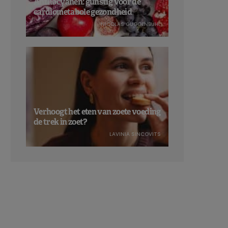
Anthocyanen: gunstig voor de
cardiometabole gezondheid
NICOLAS GUGGENBÜHL
Verhoogt het eten van zoete voeding
de trek in zoet?
LAVINIA SINCOVITS