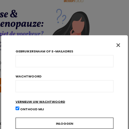
×
GEBRUIKERSNAAM OF E-MAILADRES
oegankelijk voor gezondheidsprofessionals.
iten te bekijken! Nog geen account? Maak er een aan!
WACHTWOORD
gen
Inschrijven
VERNIEUW UW WACHTWOORD
ONTHOUD MIJ
OPOROSIS
PERIMENOPAUZE
VOEDINGSAANBEVELINGEN
VROUWEN