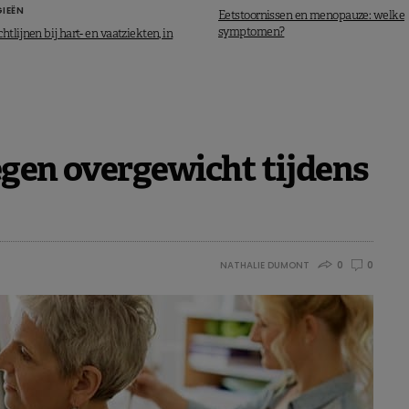
IEËN
Eetstoornissen en menopauze: welke
symptomen?
htlijnen bij hart- en vaatziekten, in
egen overgewicht tijdens
NATHALIE DUMONT
0
0