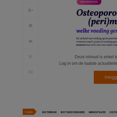
Deze inhoud is enkel t
Log in om de laatste actualite
Inlog
TAGS
BOTBREUK
BOTGEZONDHEID
MENOPAUZE
OSTE