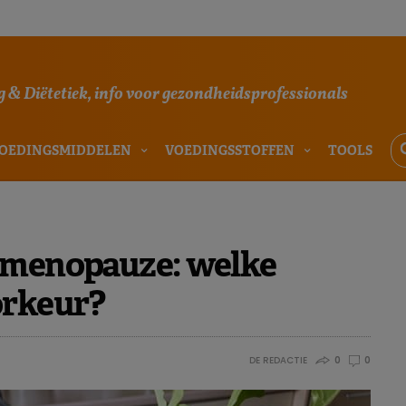
 & Diëtetiek, info voor gezondheidsprofessionals
OEDINGSMIDDELEN
VOEDINGSSTOFFEN
TOOLS
)menopauze: welke
orkeur?
DE REDACTIE
0
0