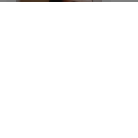
Verhoogt het eten van zoete voeding
de trek in zoet?
LAVINIA SINCOVITS