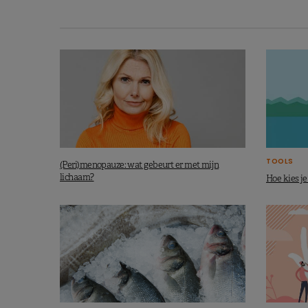
TOOLS
(Peri)menopauze: wat gebeurt er met mijn
lichaam?
Hoe kies j