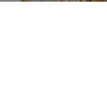
Een team van psychologen van de 
0
therapie in combinatie met voeding
SHARES
de levenskwaliteit van vrouwen in
De integratie van een programma me
proefproject is op zijn minst origine
probeerde men een antwoord te formu
gecombineerde aanpak het psychosoc
1
Dit project
werd gedurende 16 weken
uitgevoerd. De aandacht ging hierbij
emotionele toestand en psychologi