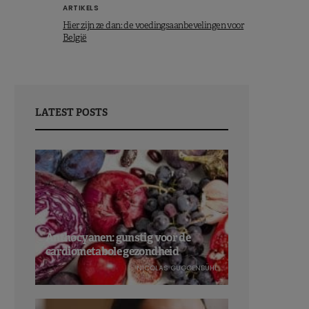
ARTIKELS
Hier zijn ze dan: de voedingsaanbevelingen voor
België
LATEST POSTS
Anthocyanen: gunstig voor de
cardiometabole gezondheid
NICOLAS GUGGENBÜHL