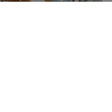
Drexel University heeft aangetoond dat beeldende
seducatie gunstige effecten heeft op het gewicht en
 de menopauze.
t beeldende therapie en voedingseducatie in een
el. Maar de doelstellingen waren zeer ambitieus. Zo
leren op de vraag: hoe en in welke mate kan zo’n
iale welzijn en het lichaamsbeeld verbeteren?
, via Zoom, bij 3 menopauzale vrouwen met overgewicht
 uit naar de aanpak van gewichtstoename, stress,
sch ongemak, waar vrouwen in de postmenopauze vaak