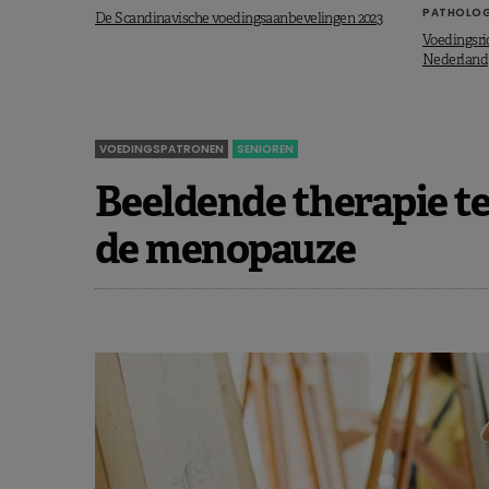
PATHOLOG
De Scandinavische voedingsaanbevelingen 2023
Voedingsric
Nederland
VOEDINGSPATRONEN
SENIOREN
Beeldende therapie t
de menopauze