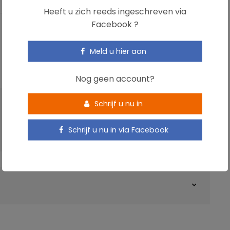
Heeft u zich reeds ingeschreven via
Facebook ?
Meld u hier aan
Nog geen account?
Schrijf u nu in
VOLGENDE ARTIKEL
De Nutri-Score verandert: waarom?
Schrijf u nu in via Facebook
ownload de infografiek