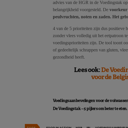
advies van de HGR in de Voedingstak op
belangrijkheid voorgesteld. De
voorkeur 
peulvruchten, noten en zaden. Het geb
4 van de 5 prioriteiten zijn dus positie
zonder vlees volledig uit het eetpatroon 
voedingsprioriteiten zijn. De tool toont o
of gedeeltelijk schrappen van gluten, vlees
gezondheid heeft.
Lees ook:
De Voedin
voor de Belg
Voedingsaanbevelingen voor de volwassen 
De Voedingstak – 5 pijlers om beter te eten.
TAGS
FOOD IN ACTION
HGR
IPL
VOEDINGSAANBEVELI