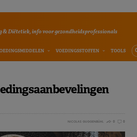
 & Diëtetiek, info voor gezondheidsprofessionals
OEDINGSMIDDELEN
VOEDINGSSTOFFEN
TOOLS
voedingsaanbevelingen
NICOLAS GUGGENBÜHL
0
0