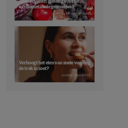
Anthocyanen: gunstig voor de
cardiometabole gezondheid
NICOLAS GUGGENBÜHL
Verhoogt het eten van zoete voeding
de trek in zoet?
LAVINIA SINCOVITS