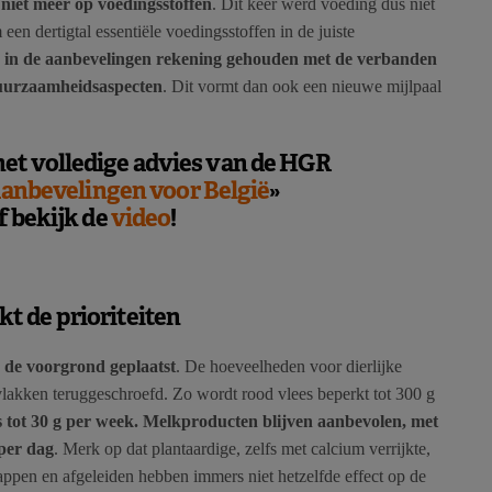
n
niet meer op voedingsstoffen
. Dit keer werd voeding dus niet
en dertigtal essentiële voedingsstoffen in de juiste
 in de aanbevelingen rekening gehouden met de verbanden
duurzaamheidsaspecten
. Dit vormt dan ook een nieuwe mijlpaal
et volledige advies van de HGR
anbevelingen voor België
»
f bekijk de
video
!
t de prioriteiten
p de voorgrond geplaatst
. De hoeveelheden voor dierlijke
lakken teruggeschroefd. Zo wordt rood vlees beperkt tot 300 g
s tot 30 g per week. Melkproducten blijven aanbevolen, met
per dag
. Merk op dat plantaardige, zelfs met calcium verrijkte,
sappen en afgeleiden hebben immers niet hetzelfde effect op de