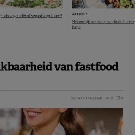
ARTIKELS
e als vegetariër of veganist op letten?
Het ontbijt overslaan werkt diabetes t
hand
hikbaarheid van fastfood
NICOLAS ROUSSEAU
0
0