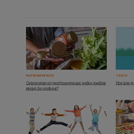
NUTRIGRAPHICS
TOOLS
Osteoporose en (peri)menopauze: welke voeding
Hoe kies j
geniet de voorkeur?