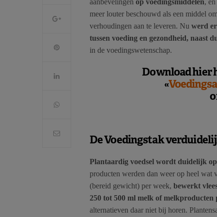
aanbevelingen
op voedingsmiddelen
, e
meer louter beschouwd als een middel om e
verhoudingen aan te leveren. Nu
werd er
tussen voeding en gezondheid, naast 
in de voedingswetenschap.
Download hier h
«
Voedingsa
o
De Voedingstak verduidelijk
Plantaardig voedsel wordt duidelijk o
producten werden dan weer op heel wat v
(bereid gewicht) per week,
bewerkt vlee
250 tot 500 ml melk of melkproducten 
alternatieven daar niet bij horen. Planten