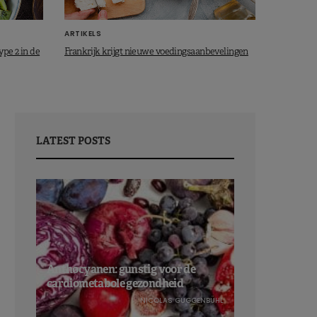
ARTIKELS
ype 2 in de
Frankrijk krijgt nieuwe voedingsaanbevelingen
LATEST POSTS
Anthocyanen: gunstig voor de
cardiometabole gezondheid
NICOLAS GUGGENBÜHL