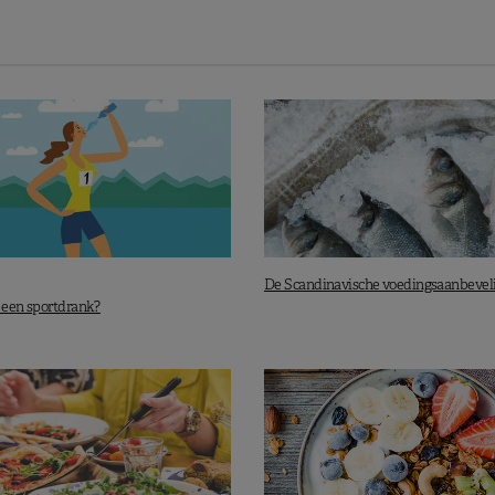
De Scandinavische voedingsaanbevel
e een sportdrank?