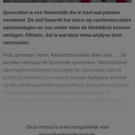
Quercetine is een flavonoïde die in heel wat planten
voorkomt. De stof beperkt het risico op cardiovasculaire
aandoeningen en zou onder meer de bloeddruk kunnen
verlagen. Althans, dat is wat deze meta-analyse doet
vermoeden.
Fruit, groenten, noten, fondantchocolade, thee, wijn, … Ze
bevatten allemaal de flavonoïde quercetine. Verscheidene
observatieonderzoeken brachten de consumptie van dit
polyfenol inmiddels in verband met
een heilzame invloed
op de cardiovasculaire gezondheid
. Bepaalde resultaten
doen vermoeden dat de inname van quercetine of
quercetinerijke voedingsmiddelen een gunstige invloed
heeft op de bloedstolling en -suikerspiegel. Quercetine zou
bovendien ontstekingsremmend en bloeddrukverlagend
werken. Daarnaast lijkt de stof een heilzaam effect te
Deze inhoud is enkel toegankelijk voor
hebben op vetstofwisselingsproblemen. Klinische studies
gezondheidsprofessionals.