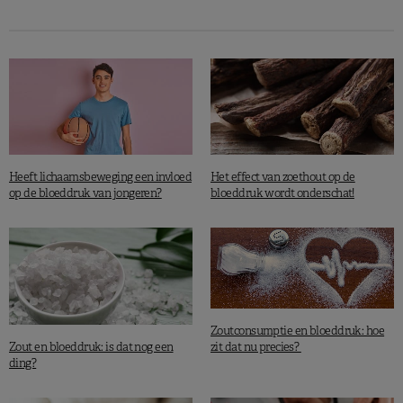
De auteurs van deze studie, die verscheen in het vakblad
Nutrition Reviews
, zijn van mening dat meer onderzoek
vereist is om quercetinerijke voeding te identificeren. Het
moet eveneens de optimale dosering en innamefrequentie
van quercetine achterhalen, en elke mogelijk negatieve
invloed ervan in kaart brengen.
Meer leesvoer:
Beschermen polyfenolen in appels
Heeft lichaamsbeweging een invloed
Het effect van zoethout op de
tegen kanker?
op de bloeddruk van jongeren?
bloeddruk wordt onderschat!
Huang H. et al., Nutrition Reviews, Published 06 Jauary 2020.
Zoutconsumptie en bloeddruk: hoe
Zout en bloeddruk: is dat nog een
zit dat nu precies?
ding?