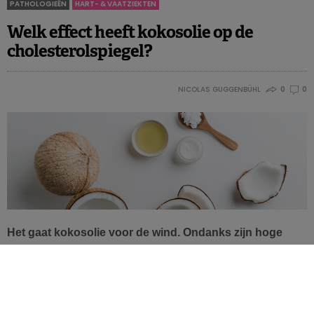
PATHOLOGIEËN
HART- & VAATZIEKTEN
Welk effect heeft kokosolie op de
cholesterolspiegel?
NICOLAS GUGGENBÜHL
0
0
Het gaat kokosolie voor de wind. Ondanks zijn hoge
gehalte aan verzadigde vetzuren houdt de olie er bij heel
wat mensen een positief imago op na. Uit deze meta-
analyse blijkt echter dat kokosolie de LDL-
cholesterolspiegel verhoogt.