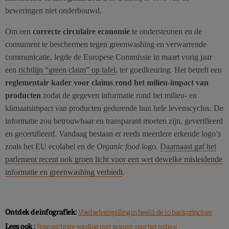
beweringen niet onderbouwd.
Om een
correcte circulaire economie
te ondersteunen en de
consument te beschermen tegen greenwashing en verwarrende
communicatie, legde de Europese Commissie in maart vorig jaar
een
richtlijn “green claim” op tafel
, ter goedkeuring. Het betreft een
reglementair kader voor claims rond het milieu-impact van
producten
zodat de gegeven informatie rond het milieu- en
klimaatsimpact van producten gedurende hun hele levenscyclus. De
informatie zou betrouwbaar en transparant moeten zijn, geverifieerd
en gecertifieerd. Vandaag bestaan er reeds meerdere erkende logo’s
zoals het EU ecolabel en de
Organic food
logo.
Daarnaast gaf het
parlement recent ook groen licht voor een wet dewelke misleidende
informatie en greenwashing verbiedt
.
Ontdek de infografiek:
Voedselverspilling in beeld: de 10 basisprincipes
Lees ook :
Evenwichtige voeding met respect voor het milieu