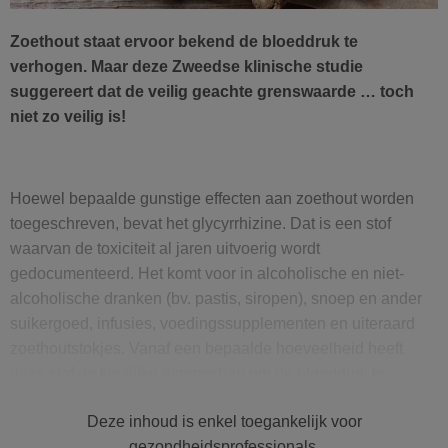
Zoethout staat ervoor bekend de bloeddruk te
verhogen. Maar deze Zweedse klinische studie
suggereert dat de veilig geachte grenswaarde … toch
niet zo veilig is!
Hoewel bepaalde gunstige effecten aan zoethout worden
toegeschreven, bevat het
glycyrrhizine
. Dat is een stof
waarvan de tox
i
citeit al jaren uitvoerig wordt
gedocumenteerd.
Het komt voor
in al
co
holische en niet-
alcoholische dranken (bv. pastis, siropen), snoep en ander
suikergoed, infusies, voedingssupplementen en uiteraard
zoethoutstokjes. Vanaf een bepaalde hoeveelheid heeft
deze stof de kwalijke eigenschap
om de bloeddruk te
verhogen
.
Vandaar dat
een Europese regelgeving
Deze inhoud is enkel toegankelijk voor
specifieke vermeldingen op het
etiket wil
, afhankelijk van het
gezondheidsprofessionals.