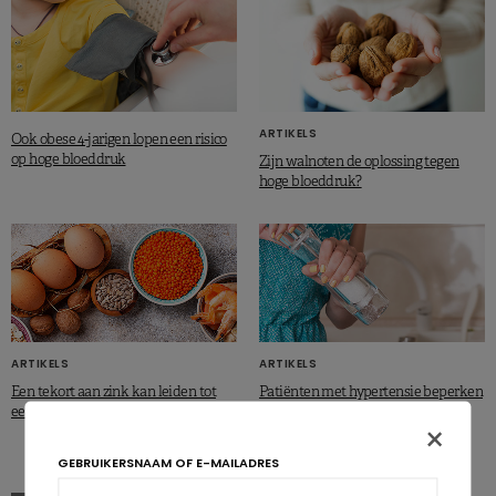
ARTIKELS
Ook obese 4-jarigen lopen een risico
op hoge bloeddruk
Zijn walnoten de oplossing tegen
hoge bloeddruk?
ARTIKELS
ARTIKELS
Een tekort aan zink kan leiden tot
Patiënten met hypertensie beperken
een hoge bloeddruk
zoutinname niet
×
GEBRUIKERSNAAM OF E-MAILADRES