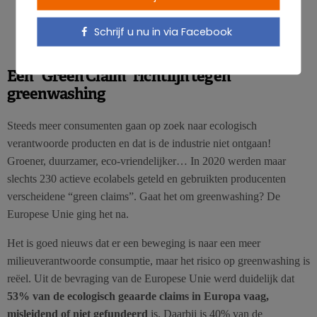
Schrijf u nu in via Facebook
Een “Green Claim” richtlijn tegen
greenwashing
Steeds meer consumenten gaan op zoek naar ecologisch
verantwoorde producten en dat is de industrie niet ontgaan!
Groener, duurzamer, eco-vriendelijker… In 2020 werden maar
slechts 230 actieve ecolabels geteld en gebruikten producenten
verscheidene “green claims”. Gaat het om greenwashing? De
Europese Unie ging het na.
Het is goed nieuws dat er een beweging is naar een meer
milieuverantwoorde consumptie, maar het risico op greenwashing is
reëel. Uit de bevraging van de Europese Unie werd duidelijk dat
53% van de ecologisch geaarde claims in Europa vaag,
misleidend of niet gefundeerd
is. Daarbij is 40% van de