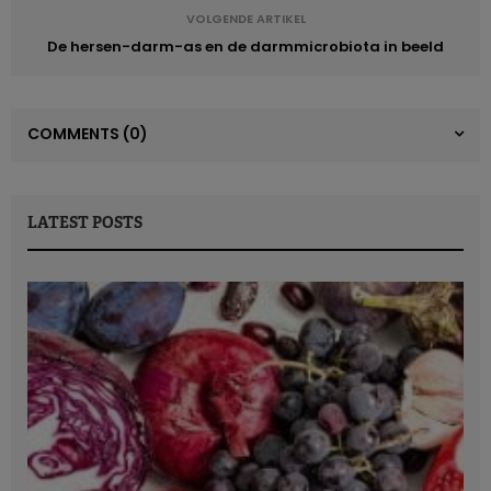
Nutrition
. De studie werd uitgevoerd bij 28 gezonde
VOLGENDE ARTIKEL
deelnemers van gemiddeld 24 jaar oud. Het was een cross-
De hersen-darm-as en de darmmicrobiota in beeld
overstudie met twee groepen: de ene groep begon met
zoethout, de andere met de controle gedurende een periode
van 2 weken. Na 2 weken
wash-out
moesten ze dan 2
COMMENTS
(0)
weken het omgekeerde regime volgen. Tijdens de
interventie moesten de deelnemers 14,5 suikerbevattende
tabletten met zoethout innemen, goed voor exact 100 mg
LATEST POSTS
glycyrrhizine.
Lees ook:
De geheimen van voedingssupplementen op basis van planten
Verhoging van de bloeddruk met zoethout
De onderzoekers hebben een
significante verhoging van
de systolische bloeddruk
vastgesteld tijdens de periode