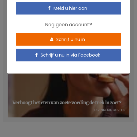
Anthocyanen: gunstig voor de cardiometabole
Meld u hier aan
gezondheid
NICOLAS GUGGENBÜHL
Nog geen account?
Schrijf u nu in
Schrijf u nu in via Facebook
Verhoogt het eten van zoete voeding de trek in zoet?
LAVINIA SINCOVITS