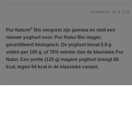
DE REDACTIE
0
0
®
Pur Nature
Bio
vergroot zijn gamma en stelt een
nieuwe yoghurt voor: Pur Natur Bio mager,
gecertifieerd biologisch. De yoghurt bevat 0,9 g
vetten per 100 g, of 76% minder dan de klassieke Pur
Natur. Een portie (125 g) magere yoghurt brengt 68
kcal, tegen 94 kcal in de klassieke variant.