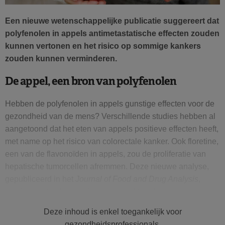
Een nieuwe wetenschappelijke publicatie suggereert dat
polyfenolen in appels antimetastatische effecten zouden
kunnen vertonen en het risico op sommige kankers
zouden kunnen verminderen.
De appel, een bron van polyfenolen
Hebben de polyfenolen in appels gunstige effecten voor de
gezondheid van de mens? Verschillende studies hebben al
aangetoond dat het eten van appels positieve effecten heeft,
met name op het risico van colorectale kanker. Ook floretine,
een van de flavonoïden in appels, zou de proliferatie van
hepatische tumorcellen afremmen. Deze nieuwe analyse,
gepubliceerd in het
Journal of Food and Drug Analysis
,
maak een stand van zaken op over dit onderwerp en
bespreekt de mechanismen waarmee de polyfenolen
Deze inhoud is enkel toegankelijk voor
inwerken op kankercellen.
gezondheidsprofessionals.