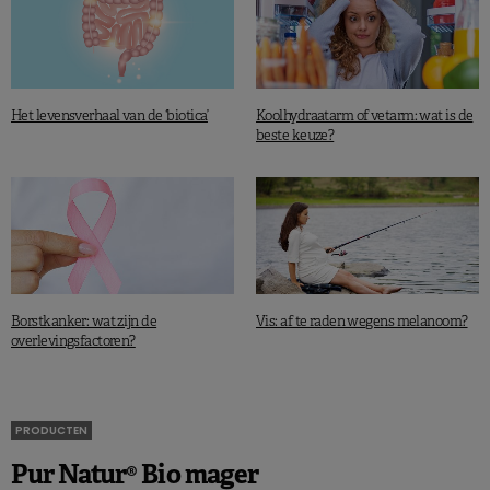
Het levensverhaal van de ‘biotica’
Koolhydraatarm of vetarm: wat is de
beste keuze?
Borstkanker: wat zijn de
Vis: af te raden wegens melanoom?
overlevingsfactoren?
PRODUCTEN
Pur Natur® Bio mager