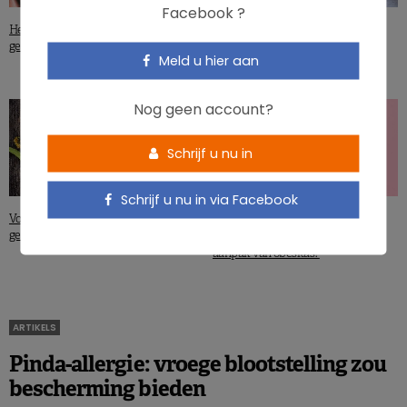
Facebook ?
WETENSCHAP & NEWS
Helpen voedingsvezels echt om
gewicht te verliezen?
Ultrabewerkt voedsel voor mama,
Meld u hier aan
obesitas voor het kind?
Nog geen account?
Schrijf u nu in
Schrijf u nu in via Facebook
WETENSCHAP & NEWS
Voedingssupplementen en
gewichtsverlies. Veilig? Efficiënt?
Hypnose, een hulpmiddel in de
aanpak van obesitas?
ARTIKELS
Pinda-allergie: vroege blootstelling zou
bescherming bieden