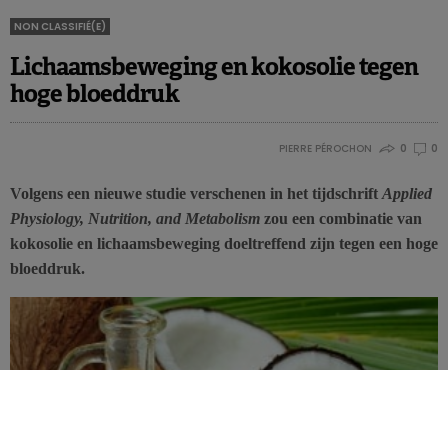
NON CLASSIFIÉ(E)
Lichaamsbeweging en kokosolie tegen
hoge bloeddruk
PIERRE PÉROCHON
0
0
Volgens een nieuwe studie verschenen in het tijdschrift
Applied
Physiology, Nutrition, and Metabolism
zou een combinatie van
kokosolie en lichaamsbeweging doeltreffend zijn tegen een hoge
bloeddruk.