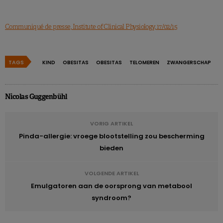
Communiqué de presse, Institute of Clinical Physiology, 17/02/15
TAGS
KIND
OBESITAS
OBESITAS
TELOMEREN
ZWANGERSCHAP
Nicolas Guggenbühl
VORIG ARTIKEL
Pinda-allergie: vroege blootstelling zou bescherming
bieden
VOLGENDE ARTIKEL
Emulgatoren aan de oorsprong van metabool
syndroom?