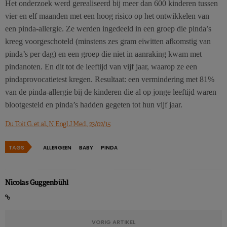
Het onderzoek werd gerealiseerd bij meer dan 600 kinderen tussen
vier en elf maanden met een hoog risico op het ontwikkelen van
een pinda-allergie. Ze werden ingedeeld in een groep die pinda’s
kreeg voorgeschoteld (minstens zes gram eiwitten afkomstig van
pinda’s per dag) en een groep die niet in aanraking kwam met
pindanoten. En dit tot de leeftijd van vijf jaar, waarop ze een
pindaprovocatietest kregen. Resultaat: een vermindering met 81%
van de pinda-allergie bij de kinderen die al op jonge leeftijd waren
blootgesteld en pinda’s hadden gegeten tot hun vijf jaar.
Du Toit G. et al., N Engl J Med., 23/02/15
TAGS
ALLERGEEN
BABY
PINDA
Nicolas Guggenbühl
VORIG ARTIKEL