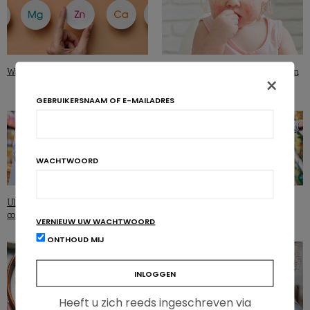
Wat moet je weten over zink?
Meer voedselallergieën bij kinderen
×
geboren via keizersnede
GEBRUIKERSNAAM OF E-MAILADRES
WACHTWOORD
Ultrabewerkte voeding – pro’s en
Obesitas: wat is de houding van de
contra’s
voedingsindustrie?
VERNIEUW UW WACHTWOORD
ONTHOUD MIJ
Heeft u zich reeds ingeschreven via