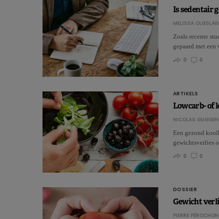
Is sedentair 
MELISSA OLIESLAE
Zoals recente stu
gepaard met een
0
0
ARTIKELS
Lowcarb- of l
NICOLAS GUGGEN
Een gezond koolh
gewichtsverlies o
0
0
DOSSIER
Gewicht verl
PIERRE PÉROCHON