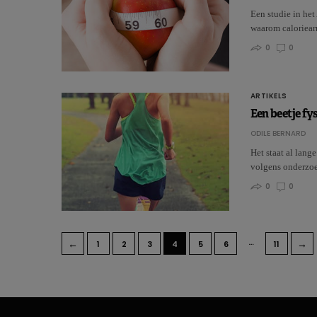
Een studie in he
waarom caloriea
0
0
ARTIKELS
Een beetje fys
ODILE BERNARD
Het staat al lang
volgens onderzo
0
0
…
←
→
1
2
3
4
5
6
11