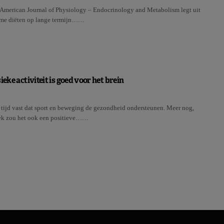
t American Journal of Physiology – Endocrinology and Metabolism legt uit
rme diëten op lange termijn……
ieke activiteit is goed voor het brein
e tijd vast dat sport en beweging de gezondheid ondersteunen. Meer nog,
ek zou het ook een positieve……