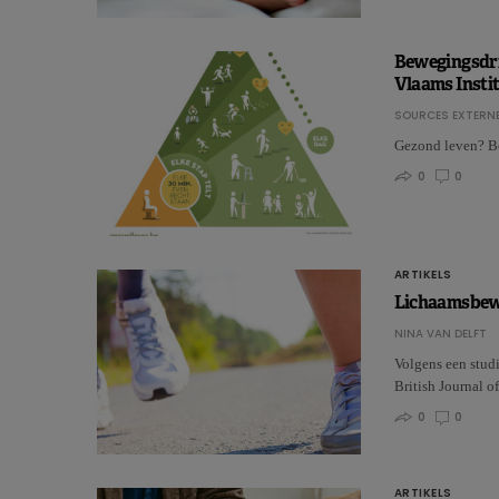
Bewegingsdr
Vlaams Insti
SOURCES EXTERNE
Gezond leven? Be
0
0
ARTIKELS
Lichaamsbewe
NINA VAN DELFT
Volgens een studi
British Journal 
0
0
ARTIKELS