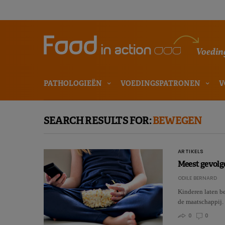
Voeding
PATHOLOGIEËN
VOEDINGSPATRONEN
V
SEARCH RESULTS FOR:
BEWEGEN
ARTIKELS
Meest gevolg
ODILE BERNARD
Kinderen laten be
de maatschappij
0
0