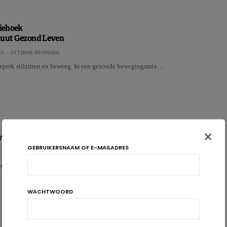
iehoek
tuut Gezond Leven
S - EXTERNE BRONNEN
perk stilzitten en beweeg. In een gezonde bewegingsmix…
×
ging zou diabetesrisico verminderen
GEBRUIKERSNAAM OF E-MAILADRES
e door de Universiteit van Birmingham, die werd gepubliceerd in het
of Sports Medicine, ……
WACHTWOORD