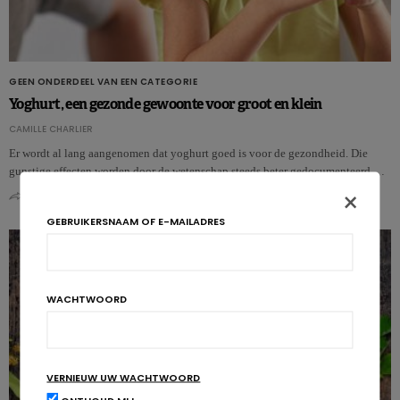
GEEN ONDERDEEL VAN EEN CATEGORIE
Yoghurt, een gezonde gewoonte voor groot en klein
CAMILLE CHARLIER
Er wordt al lang aangenomen dat yoghurt goed is voor de gezondheid. Die
gunstige effecten worden door de wetenschap steeds beter gedocumenteerd.…
×
0
0
GEBRUIKERSNAAM OF E-MAILADRES
WACHTWOORD
VERNIEUW UW WACHTWOORD