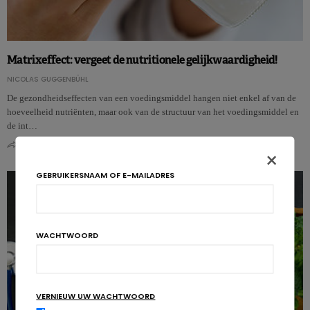
Matrixeffect: vergeet de nutritionele gelijkwaardigheid!
NICOLAS GUGGENBÜHL
De gezondheidseffecten van een voedingsmiddel hangen niet enkel af van de
hoeveelheid nutriënten, maar ook van de structuur van het voedingsmiddel en
de int…
0
0
×
GEBRUIKERSNAAM OF E-MAILADRES
WACHTWOORD
VERNIEUW UW WACHTWOORD