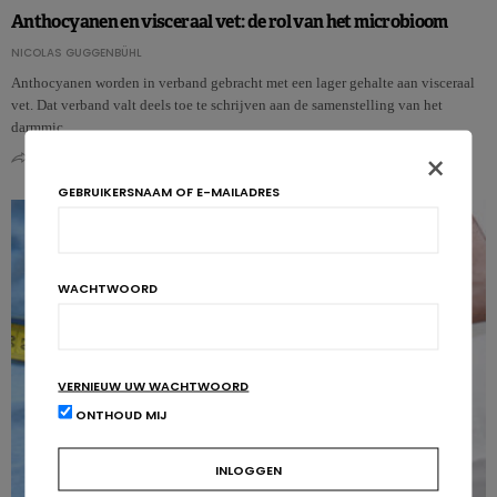
Anthocyanen en visceraal vet: de rol van het microbioom
NICOLAS GUGGENBÜHL
Anthocyanen worden in verband gebracht met een lager gehalte aan visceraal
vet. Dat verband valt deels toe te schrijven aan de samenstelling van het
darmmic…
×
0
0
GEBRUIKERSNAAM OF E-MAILADRES
WACHTWOORD
VERNIEUW UW WACHTWOORD
ONTHOUD MIJ