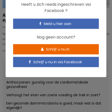
Heeft u zich reeds ingeschreven via
Facebook ?
Akkermansia: de bacterie die strijdt tegen het metabool
syndroom
Meld u hier aan
NICOLAS GUGGENBÜHL
Voor het eerst werd de bacterie Akkermansia muciniphila op de mens getest. Uit
Nog geen account?
een gerandomiseerd onderzoek is gebleken dat het toedienen van de bacterie
ve…
Schrijf u nu in
0
0
Schrijf u nu in via Facebook
RECENT POSTS
Anthocyanen: gunstig voor de cardiometabole
gezondheid
Verhoogt het eten van zoete voeding de trek in zoet?
Een gezonde darmmicrobiota is goed, maar wat is dat
eigenlijk?