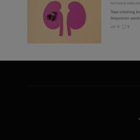
NATHALIE AMELO
Naar schatting kr
frequentste aand
0
0