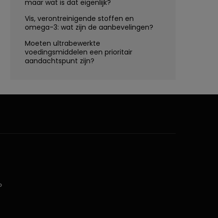
maar wat is dat eigenlijk?
Vis, verontreinigende stoffen en
omega-3: wat zijn de aanbevelingen?
Moeten ultrabewerkte
voedingsmiddelen een prioritair
aandachtspunt zijn?
D