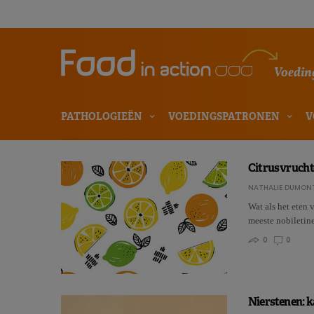
Voeding
PATHOLOGIEËN
VOEDINGSPATRONEN
V
Citrusvruchte
NATHALIE DUMON
Wat als het eten 
meeste nobiletin
0
0
Nierstenen: k