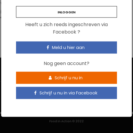
OT
ijgt één op tien mensen ooit last van nierstenen. Het is hiermee de tweede
oening (na tandcariës). Onrustwekkend is dat de …
Heeft u zich reeds ingeschreven via
Facebook ?
Meld u hier aan
Nog geen account?
Schrijf u nu in
Schrijf u nu in via Facebook
HOME
CONTACTEER ONS
GEBRUIKSVOORWAARDEN
PRIVACYBELEI
Food In Action © 2022