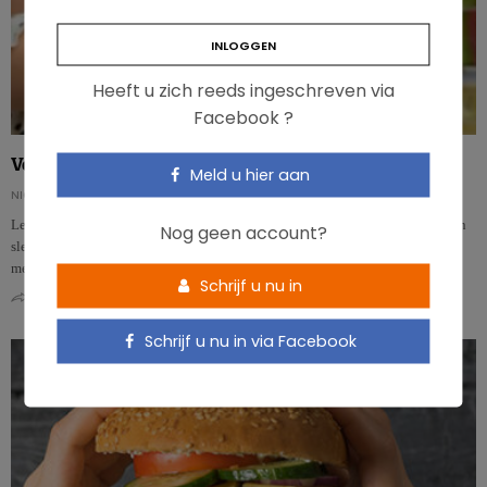
Heeft u zich reeds ingeschreven via
Facebook ?
Voeding voor kinderen: te veel suikers en ultrabewerkt
Meld u hier aan
NICOLAS GUGGENBÜHL
Levensmiddelen die duidelijk op kinderen gericht zijn, hebben heel vaak een
Nog geen account?
slecht voedingsprofiel en zijn ultrabewerkt. Dat blijkt uit een analyse van
meer…
Schrijf u nu in
0
0
Schrijf u nu in via Facebook