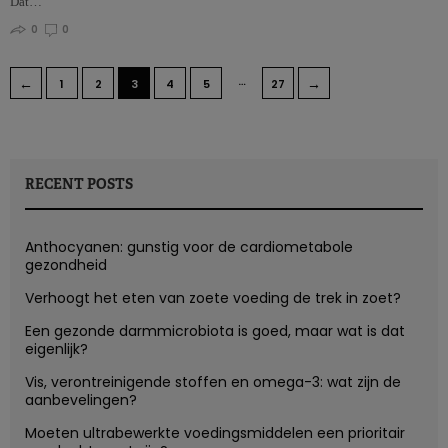
Dat…
0
0
…
←
→
1
2
3
4
5
27
RECENT POSTS
Anthocyanen: gunstig voor de cardiometabole
gezondheid
Verhoogt het eten van zoete voeding de trek in zoet?
Een gezonde darmmicrobiota is goed, maar wat is dat
eigenlijk?
Vis, verontreinigende stoffen en omega-3: wat zijn de
aanbevelingen?
Moeten ultrabewerkte voedingsmiddelen een prioritair