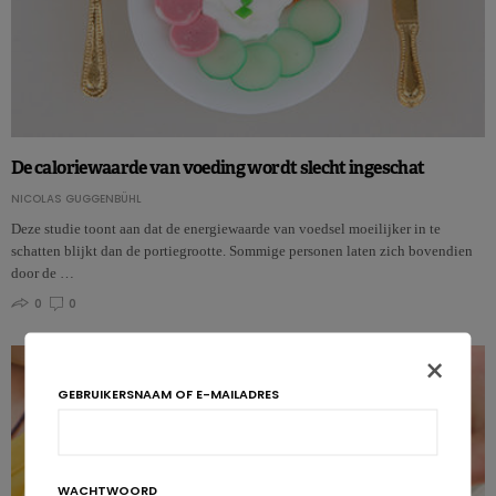
De caloriewaarde van voeding wordt slecht ingeschat
NICOLAS GUGGENBÜHL
Deze studie toont aan dat de energiewaarde van voedsel moeilijker in te
schatten blijkt dan de portiegrootte. Sommige personen laten zich bovendien
door de …
0
0
×
GEBRUIKERSNAAM OF E-MAILADRES
WACHTWOORD