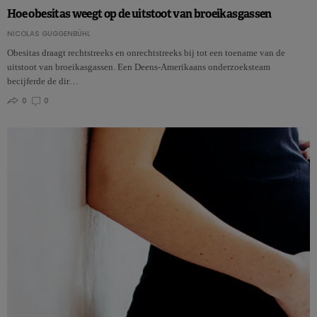
Hoe obesitas weegt op de uitstoot van broeikasgassen
NICOLAS GUGGENBÜHL
Obesitas draagt rechtstreeks en onrechtstreeks bij tot een toename van de
uitstoot van broeikasgassen. Een Deens-Amerikaans onderzoeksteam
becijferde de dir…
0
0