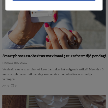
Smartphones en obesitas: maximaal 5 uur schermtijd per dag!
NICOLAS ROUSSEAU
Verslaafd aan je smartphone? Lees dan zeker het volgende artikel! Meer dan 5
uur smartphonegebruik per dag zou het risico op obesitas aanzienlijk
verhogen. …
0
0