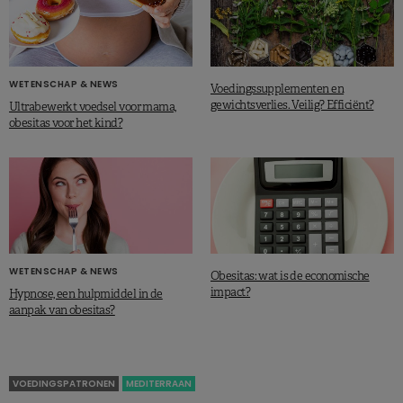
WETENSCHAP & NEWS
Voedingssupplementen en
gewichtsverlies. Veilig? Efficiënt?
Ultrabewerkt voedsel voor mama,
obesitas voor het kind?
WETENSCHAP & NEWS
Obesitas: wat is de economische
impact?
Hypnose, een hulpmiddel in de
aanpak van obesitas?
VOEDINGSPATRONEN
MEDITERRAAN