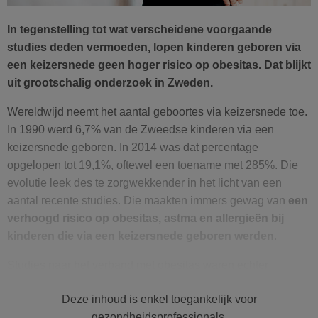
In tegenstelling tot wat verscheidene voorgaande
studies deden vermoeden, lopen kinderen geboren via
een keizersnede geen hoger risico op obesitas. Dat blijkt
uit grootschalig onderzoek in Zweden.
Wereldwijd neemt het aantal geboortes via keizersnede toe.
In 1990 werd 6,7% van de Zweedse kinderen via een
keizersnede geboren. In 2014 was dat percentage
opgelopen tot 19,1%, oftewel een toename met 285%. Die
evolutie leek des te zorgwekkender in het licht van een
aantal recente studies. Die maakten immers gewag van
een
verhoogd risico op obesitas, astma en allergieën bij
kinderen die via een keizersnede geboren werden
.
Studies naar het verband met obesitas waren echter
kleinschalig en
konden geen rekening houden met
Deze inhoud is enkel toegankelijk voor
andere factoren die een invloed kunnen hebben
. Ze
gezondheidsprofessionals.