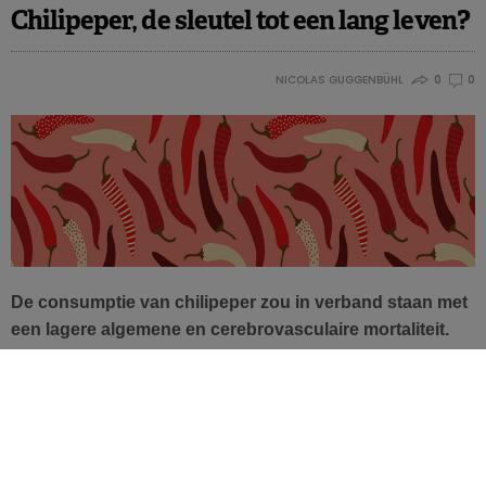
Chilipeper, de sleutel tot een lang leven?
NICOLAS GUGGENBÜHL
0
0
De consumptie van chilipeper zou in verband staan met
een lagere algemene en cerebrovasculaire mortaliteit.
Dat blijkt uit nieuw onderzoek met een breed
Mediterraans cohort. Ook bij wie geen Mediterraans
eetpatroon volgt, blijft de vaststelling overeind.
Chilipeper is een traditioneel ingrediënt in de Mediterraanse
keuken. De pikante smaak is te danken aan het