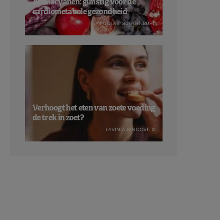
Anthocyanen: gunstig voor de
cardiometabole gezondheid
NICOLAS GUGGENBÜHL
Verhoogt het eten van zoete voeding
de trek in zoet?
LAVINIA SINCOVITS