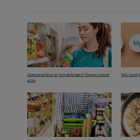
Tussen 1999 en 2006 lag de pre
België (9 %) en Nederland (10,
prevalentie het hoogst.
Van 2011 tot 2016 tekenden Pol
cijfers op
. Griekenland (36,8 %) 
Italië (35,2 %).
Wat obesitas betreft, tekenden 
cijfers op tussen 1999 en 2006
hoogste cijfers.
Greenwashing op verpakkingen? Europa neemt
Wat moet j
actie
Van 2011 tot 2016 liepen de Zw
minste risico om obesitas te ontw
helemaal bovenaan de lijst.
Nieuws: Een link tussen