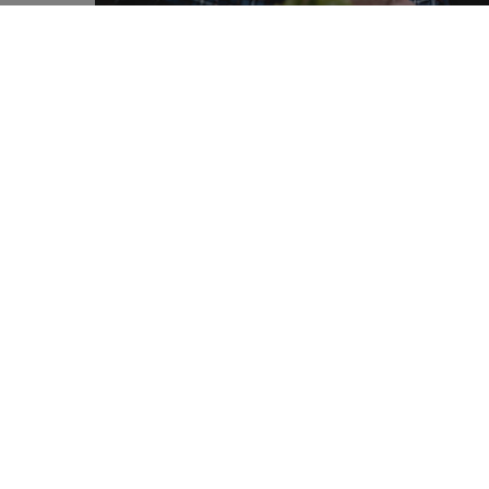
Een hoge tailleomtrek met gezond 
0
obesitas. Dit recente onderzoek too
SHARES
gelijkaardige manier stijgt in beide
De lichamelijke veranderingen post
hormonale aanpassingen brengen nam
bijvoorbeeld
gevoeligere botten en e
gewicht een belangrijke rol, overgew
op de gezondheid. Maar wat als het 
Bijna 60% sterfte door kank