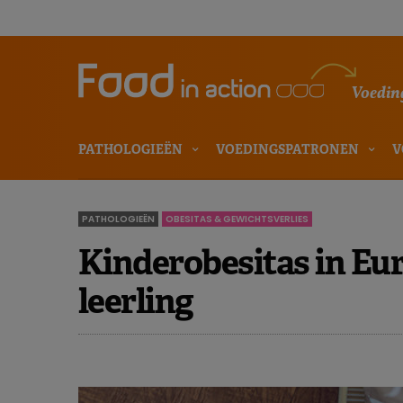
Voeding
PATHOLOGIEËN
VOEDINGSPATRONEN
V
PATHOLOGIEËN
OBESITAS & GEWICHTSVERLIES
Kinderobesitas in Eur
leerling