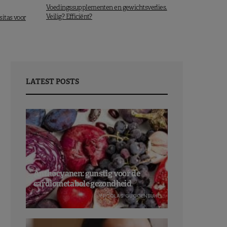
Voedingssupplementen en gewichtsverlies.
Veilig? Efficiënt?
itas voor
LATEST POSTS
Anthocyanen: gunstig voor de
cardiometabole gezondheid
NICOLAS GUGGENBÜHL