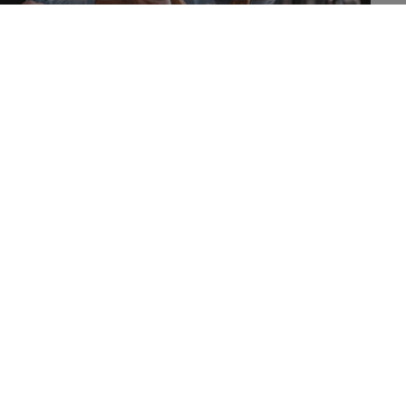
gewicht in de postmenopauze is even gevaarlijk als
nt namelijk dat het risico op sterfte op een
 gevallen.
menopauze zijn een veel bestudeerd onderwerp. De
elijk een aantal gevolgen met zich mee, zoals
en groter risico op osteoporose
. Daarnaast speelt ook het
icht en obesitas hebben een niet te verwaarlozen impact
gewicht goed zit maar de
tailleomtrek te hoog is
?
er of cardiovasculaire ziekte