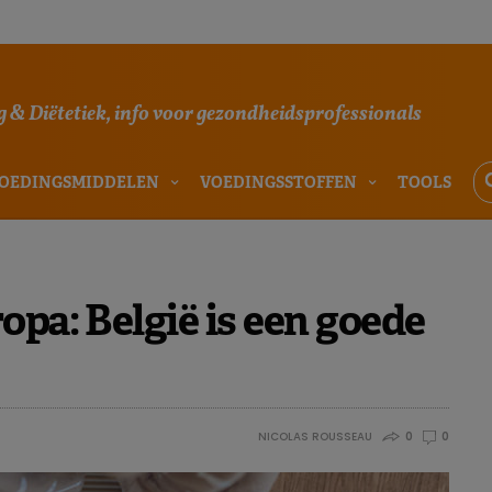
 & Diëtetiek, info voor gezondheidsprofessionals
OEDINGSMIDDELEN
VOEDINGSSTOFFEN
TOOLS
opa: België is een goede
NICOLAS ROUSSEAU
0
0