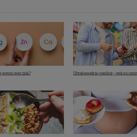
valentie van overgewicht en obesitas het laagst in
2 %)
. In Griekenland (40,8 %) en Spanje (31,9 %) lag de
en (12,3 %) en Zwitserland (14,4 %) de laagste
bleef in die periode de lijst aanvoeren, gevolgd door
België (1,6 %) en Zwitserland (1,7 %) de laagste
. Griekenland (14,1 %) en Spanje (10,4 %) noteerden de
e weten over zink?
Ultrabewerkte voeding – pro’s en contr
itserse (2,4 %) en Zweedse (2,9 %) kinderen
het
ikkelen. Italië (16,8 %) en Malta (14,2 %) stonden toen
kinderobesitas & chemicaliën uit plastic