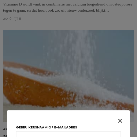
Vitamine D wordt vaak in combinatie met calcium toegediend om osteoporose
tegen te gaan, en dat hoort ook zo: uit nieuw onderzoek blijkt…
0
0
×
GEBRUIKERSNAAM OF E-MAILADRES
ARTIKELS
Nieuwe intense zoetstof advantaam goedgekeurd door de