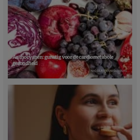
Anthocyanen: gunstig voor de cardiometabole
gezondheid
NICOLAS GUGGENBÜHL