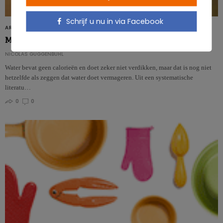
Schrijf u nu in via Facebook
ARTIKELS
Mogelijk kan water helpen om te vermageren
NICOLAS GUGGENBÜHL
Water bevat geen calorieën en doet zeker niet verdikken, maar dat is nog niet
hetzelfde als zeggen dat water doet vermageren. Uit een systematische
literatu…
0
0