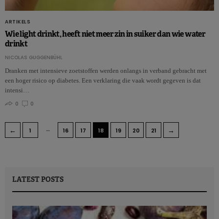
ARTIKELS
Wie light drinkt, heeft niet meer zin in suiker dan wie water
drinkt
NICOLAS GUGGENBÜHL
Dranken met intensieve zoetstoffen werden onlangs in verband gebracht met
een hoger risico op diabetes. Een verklaring die vaak wordt gegeven is dat
intensi…
0
0
…
←
→
1
16
17
18
19
20
21
LATEST POSTS