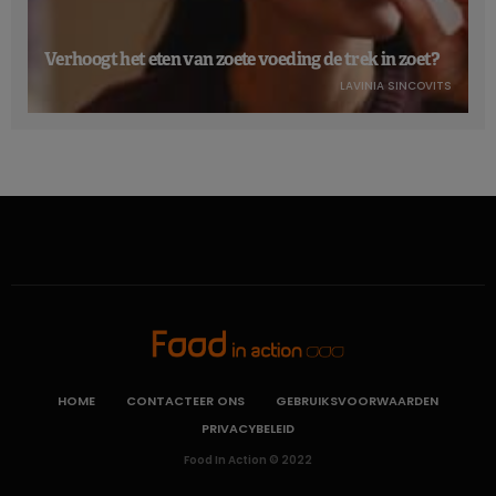
Verhoogt het eten van zoete voeding de trek in zoet?
LAVINIA SINCOVITS
HOME
CONTACTEER ONS
GEBRUIKSVOORWAARDEN
PRIVACYBELEID
Food In Action © 2022